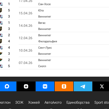
17.04.26
1
Сан-Хосе
5
Юта
15.04.26
3
Виннипег
1
Вегас
14.04.26
3
Виннипег
2
Виннипег
12.04.26
4
Филадельфия
4
Сент-Луис
10.04.26
3
Виннипег
2
Виннипег
07.04.26
5
Сиэтл
иатлон
ЗОЖ
Хоккей
Авто/мото
Единоборства
Sport sto