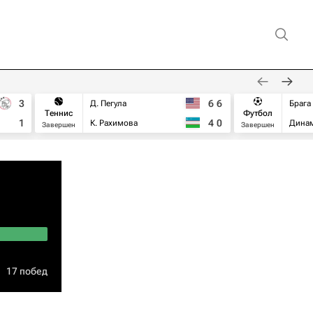
3
6
6
Д. Пегула
Брага
Теннис
Футбол
1
4
0
К. Рахимова
Дина
Завершен
Завершен
17 побед