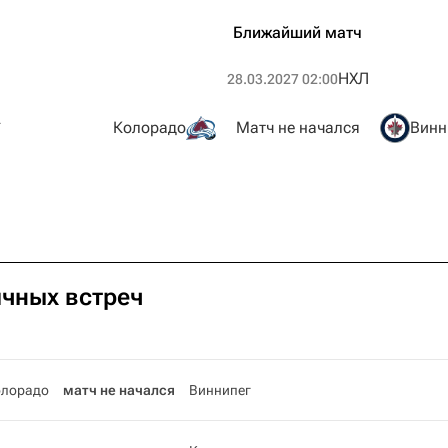
Ближайший матч
НХЛ
28.03.2027 02:00
г
Колорадо
Матч не начался
Винн
ичных встреч
олорадо
матч не начался
Виннипег