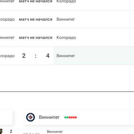
иннипег
матч не начался
Колорадо
олорадо
матч не начался
Виннипег
иннипег
матч не начался
Колорадо
2
:
4
олорадо
Виннипег
Виннипег
2
Виннипег