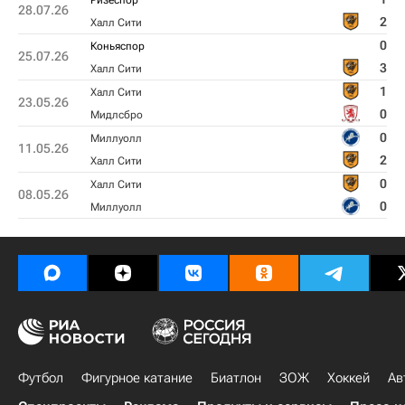
Ризеспор
28.07.26
2
Халл Сити
0
Коньяспор
25.07.26
3
Халл Сити
1
Халл Сити
23.05.26
0
Мидлсбро
0
Миллуолл
11.05.26
2
Халл Сити
0
Халл Сити
08.05.26
0
Миллуолл
Футбол
Фигурное катание
Биатлон
ЗОЖ
Хоккей
Ав