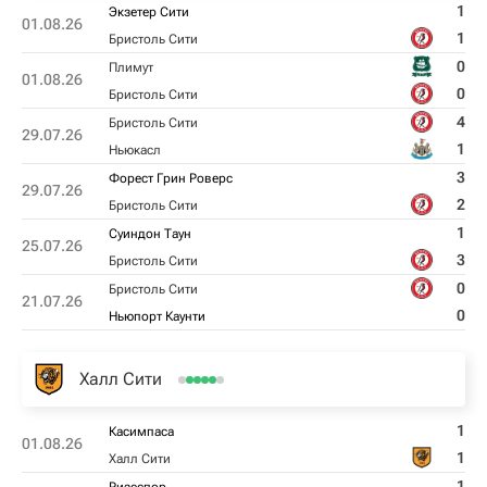
1
Экзетер Сити
01.08.26
1
Бристоль Сити
0
Плимут
01.08.26
0
Бристоль Сити
4
Бристоль Сити
29.07.26
1
Ньюкасл
3
Форест Грин Роверс
29.07.26
2
Бристоль Сити
1
Суиндон Таун
25.07.26
3
Бристоль Сити
0
Бристоль Сити
21.07.26
0
Ньюпорт Каунти
Халл Сити
1
Касимпаса
01.08.26
1
Халл Сити
1