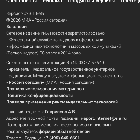
Спецпроекты
Реклама
Продукты и сервисы
Пресс-ц
Версия 2023.1 Beta
© 2026 МИА «Россия сегодня»
Вакансии
Сетевое издание РИА Новости зарегистрировано
в Федеральной службе по надзору в сфере связи,
информационных технологий и массовых коммуникаций
(Роскомнадзор) 08 апреля 2014 года.
Свидетельство о регистрации Эл № ФС77-57640
Учредитель: Федеральное государственное унитарное
предприятие Международное информационное агентство
«Россия сегодня»
(МИА «Россия сегодня»).
Правила использования материалов
Политика конфиденциальности
Правила применения рекомендательных технологий
Главный редактор:
Гаврилова А.В.
Адрес электронной почты Редакции:
r-sport.internet@ria.ru
По вопросам размещения пресс-релизов и рекламы
воспользуйтесь
формой обратной связи
Телефон Редакции:
7 (495) 645-6601