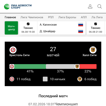
Главное
Лига Чемпионов
РПЛ
Лига Европы
АПЛ
Ла Лига
А. Калинская
Матч-
Теннис
Теннис
центр
Д. Шнайдер
06.08 19:30
06.08 21:00
27
матчей
Бристоль Сити
Халл Сити
41%
37%
22%
11 побед
10 ничьих
6 побед
Последний матч
Чемпионшип
07.02.2026 18:01