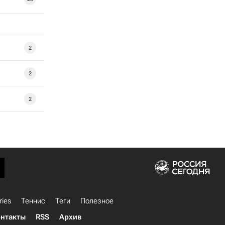
2
2
2
ries
Теннис
Теги
Полезное
нтакты
RSS
Архив