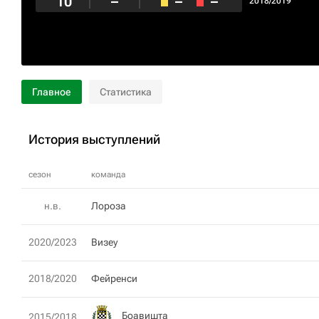
10
–
–
–
2018/2019
Главное
Статистика
История выступлений
сезон
команда
н.в.
Лороза
2020/2023
Визеу
2018/2020
Фейренси
Боавишта
2015/2018