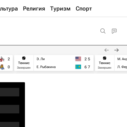
льтура
Религия
Туризм
Спорт
2
2
5
Э. Ли
М. Ан
Теннис
Теннис
0
6
7
Е. Рыбакина
Л. Фе
Завершен
Завершен