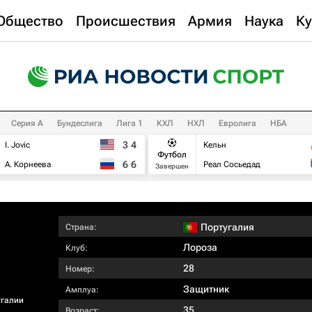
Общество
Происшествия
Армия
Наука
Ку
Серия А
Бундеслига
Лига 1
КХЛ
НХЛ
Евролига
НБА
3
4
I. Jovic
Кельн
Футбол
6
6
А. Корнеева
Реал Сосьедад
Завершен
Португалия
Страна:
Лороза
Клуб:
28
Номер:
Защитник
Амплуа:
угалии
35
Возраст: