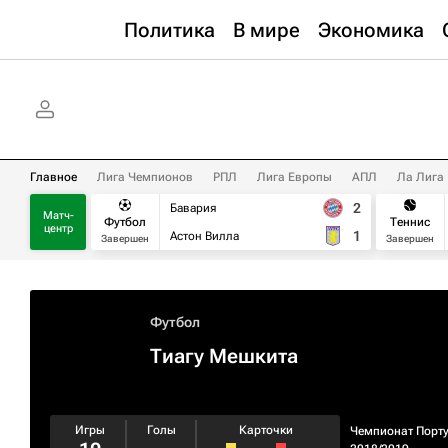
Политика
В мире
Экономика
Главное
Лига Чемпионов
РПЛ
Лига Европы
АПЛ
Ла Лига
2
Бавария
Матч-
Футбол
Теннис
центр
1
Астон Вилла
Завершен
Завершен
Футбол
Тиагу Мешкита
Игры
Голы
Карточки
Чемпионат Порт