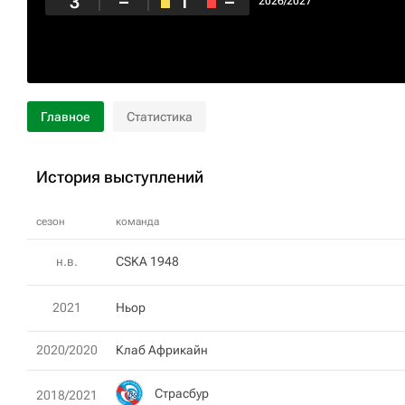
3
–
1
–
2026/2027
Главное
Статистика
История выступлений
сезон
команда
н.в.
CSKA 1948
2021
Ньор
2020/2020
Клаб Африкайн
Страсбур
2018/2021