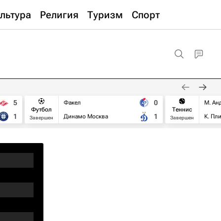
льтура
Религия
Туризм
Спорт
5
0
Факел
М. Ан
Футбол
Теннис
1
1
Динамо Москва
К. Пл
Завершен
Завершен