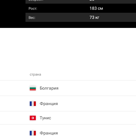
183 см
Рост:
73 кг
Вес:
страна
Болгария
Франция
Тунис
Франция