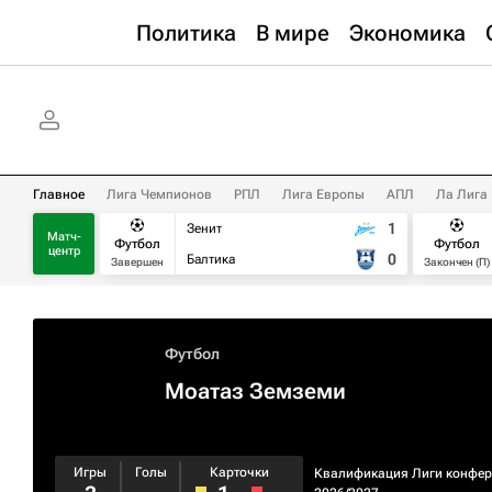
Политика
В мире
Экономика
Главное
Лига Чемпионов
РПЛ
Лига Европы
АПЛ
Ла Лига
1
Зенит
Матч-
Футбол
Футбол
центр
0
Балтика
Завершен
Закончен (П)
Футбол
Моатаз Земземи
Игры
Голы
Карточки
Квалификация Лиги конфе