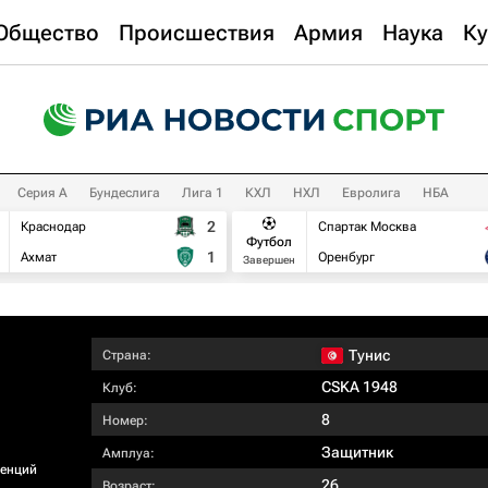
Общество
Происшествия
Армия
Наука
Ку
Серия А
Бундеслига
Лига 1
КХЛ
НХЛ
Евролига
НБА
2
Краснодар
Спартак Москва
Футбол
1
Ахмат
Оренбург
Завершен
Тунис
Страна:
CSKA 1948
Клуб:
8
Номер:
Защитник
Амплуа:
ренций
26
Возраст: