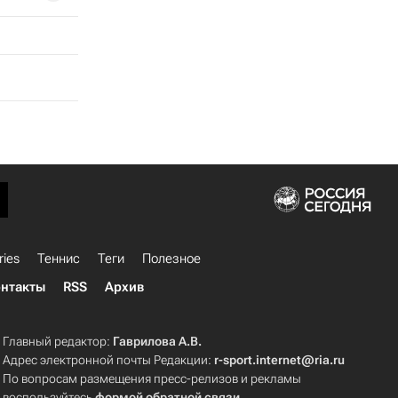
ries
Теннис
Теги
Полезное
нтакты
RSS
Архив
Главный редактор:
Гаврилова А.В.
Адрес электронной почты Редакции:
r-sport.internet@ria.ru
По вопросам размещения пресс-релизов и рекламы
воспользуйтесь
формой обратной связи