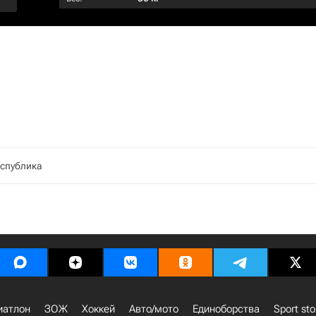
спублика
иатлон
ЗОЖ
Хоккей
Авто/мото
Единоборства
Sport sto