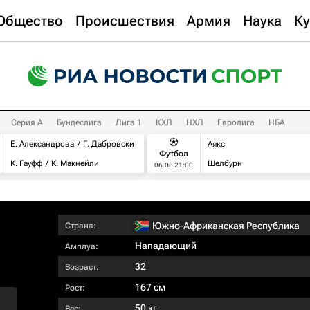
Общество
Происшествия
Армия
Наука
Ку
Серия А
Бундеслига
Лига 1
КХЛ
НХЛ
Евролига
НБА
Е. Александрова
Г. Дабровски
Аякс
Футбол
К. Гауфф
К. Макнейли
Шелбурн
06.08 21:00
Южно-Африканская Республика
Страна:
Нападающий
Амплуа:
32
Возраст:
167 см
Рост:
50 кг
Вес: