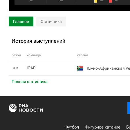
–
–
–
–
Главное
Статистика
История выступлений
сезон
команда
страна
н.в.
ЮАР
Южно-Африканская Ре
Полная статистика
Футбол
Фигурное катание
Б