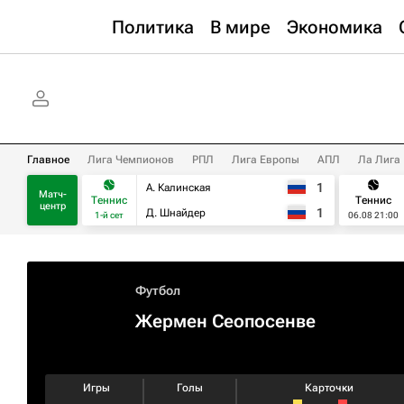
Политика
В мире
Экономика
Главное
Лига Чемпионов
РПЛ
Лига Европы
АПЛ
Ла Лига
1
А. Калинская
Матч-
Теннис
Теннис
центр
1
Д. Шнайдер
1-й сет
06.08 21:00
Футбол
Жермен Сеопосенве
Игры
Голы
Карточки