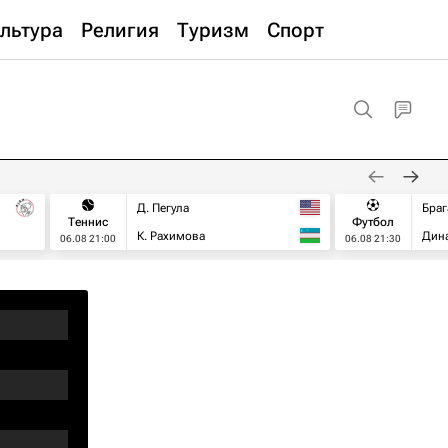
льтура
Религия
Туризм
Спорт
Д. Пегула
Браг
Теннис
Футбол
К. Рахимова
Дин
06.08 21:00
06.08 21:30