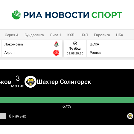
Серия А
Бундеслига
Лига 1
КХЛ
НХЛ
Евролига
НБА
Локомотив
ЦСКА
Футбол
Акрон
Ростов
08.08 20:30
3
ьков
Шахтер Солигорск
матча
67%
0 ничьих