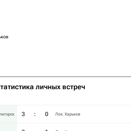
ьков
Статистика личных встреч
3
:
0
лигорск
Лок. Харьков