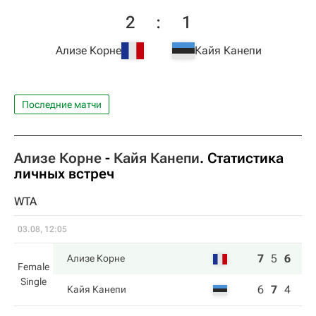
2
:
1
Ализе Корне
Кайя Канепи
Последние матчи
Ализе Корне
-
Кайя Канепи
. Статистика
личных встреч
WTA
03.08, 12:05
7
5
6
Ализе Корне
Female
Single
6
7
4
Кайя Канепи