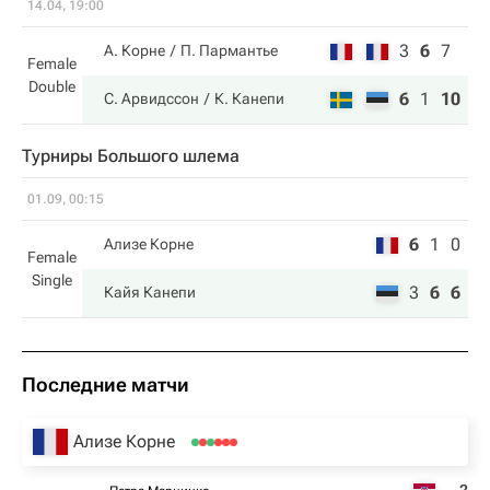
14.04, 19:00
3
6
7
А. Корне
П. Пармантье
Female
Double
6
1
10
С. Арвидссон
К. Канепи
Турниры Большого шлема
01.09, 00:15
6
1
0
Ализе Корне
Female
Single
3
6
6
Кайя Канепи
Последние матчи
Ализе Корне