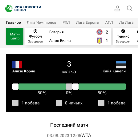
Главное
Лига Чемпионов
РПЛ
Лига Европы
АПЛ
Ла Лига
2
Бавария
Матч-
Футбол
Теннис
центр
1
Астон Вилла
Завершен
Завершен
3
матча
Ализе Корне
Кайя Канепи
50%
0%
50%
1 победа
0 ничьих
1 победа
Последний матч
WTA
03.08.2023 12:05