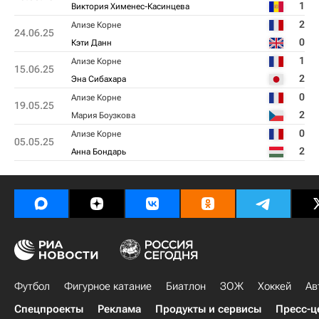
1
Виктория Хименес-Касинцева
2
Ализе Корне
24.06.25
0
Кэти Данн
1
Ализе Корне
15.06.25
2
Эна Сибахара
0
Ализе Корне
19.05.25
2
Мария Боузкова
0
Ализе Корне
05.05.25
2
Анна Бондарь
Футбол
Фигурное катание
Биатлон
ЗОЖ
Хоккей
Ав
Спецпроекты
Реклама
Продукты и сервисы
Пресс-ц