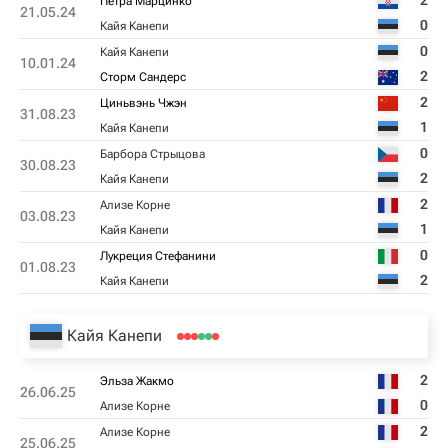
2
Петра Марцинко
21.05.24
0
Кайя Канепи
0
Кайя Канепи
10.01.24
2
Сторм Сандерс
2
Циньвэнь Чжэн
31.08.23
1
Кайя Канепи
0
Барбора Стрыцова
30.08.23
2
Кайя Канепи
2
Ализе Корне
03.08.23
1
Кайя Канепи
0
Лукреция Стефанини
01.08.23
2
Кайя Канепи
Кайя Канепи
2
Эльза Жакмо
26.06.25
0
Ализе Корне
2
Ализе Корне
25.06.25