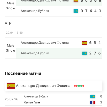
6
6
3
6
6
Алехандро Давидович Фокина
Male
Single
0
7
6
4
3
Александр Бублик
ATP
20.04, 15:40
6
5
2
Алехандро Давидович Фокина
Male
Single
2
7
6
Александр Бублик
Последние матчи
Алехандро Давидович Фокина
0
Александр Бублик
25.07.26
2
Кентен Гали