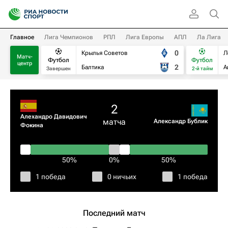
Главное
Лига Чемпионов
РПЛ
Лига Европы
АПЛ
Ла Лига
0
Крылья Советов
Л
Матч-
Футбол
Футбол
центр
2
Балтика
А
Завершен
2-й тайм
2
Алехандро Давидович
матча
Александр Бублик
Фокина
50%
0%
50%
1 победа
0 ничьих
1 победа
Последний матч