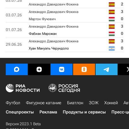
05.07.26
2
Алехандро Давидович Фокина
3
Алехандро Давидович Фокина
03.07.26
0
Мартон Фучович
3
Алехандро Давидович Фокина
01.07.26
0
Фабиан Марожан
3
Алехандро Давидович Фокина
29.06.26
0
Хуан Мануэль Черундоло
Футбол
Фигурное катание
Биатлон
ЗОЖ
Хоккей
Ав
Спецпроекты
Реклама
Продукты и сервисы
Пресс-ц
Версия 2023.1 Beta