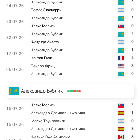
2
Александр Бублик
24.07.26
0
Томас Этчеверри
2
Александр Бублик
23.07.26
0
Алекс Молчан
2
Александр Бублик
22.07.26
0
Факундо Акоста
1
Александр Бублик
17.07.26
2
Кентен Гали
3
Тейлор Фриц
06.07.26
0
Александр Бублик
Александр Бублик
2
Алекс Молчан
16.07.26
1
Алехандро Давидович Фокина
0
Марко Трунгеллити
15.07.26
2
Алехандро Давидович Фокина
3
Феликс Оже-Альяссим