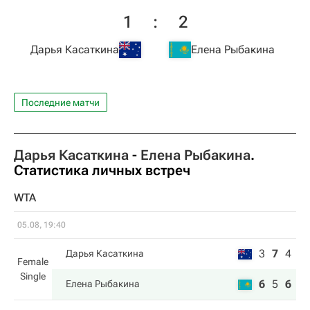
1
:
2
Дарья Касаткина
Елена Рыбакина
Последние матчи
Дарья Касаткина
-
Елена Рыбакина
.
Статистика личных встреч
WTA
05.08, 19:40
3
7
4
Дарья Касаткина
Female
Single
6
5
6
Елена Рыбакина