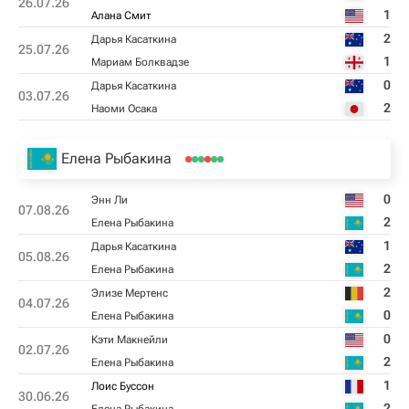
26.07.26
1
Алана Смит
2
Дарья Касаткина
25.07.26
1
Мариам Болквадзе
0
Дарья Касаткина
03.07.26
2
Наоми Осака
Елена Рыбакина
0
Энн Ли
07.08.26
2
Елена Рыбакина
1
Дарья Касаткина
05.08.26
2
Елена Рыбакина
2
Элизе Мертенс
04.07.26
0
Елена Рыбакина
0
Кэти Макнейли
02.07.26
2
Елена Рыбакина
1
Лоис Буссон
30.06.26
2