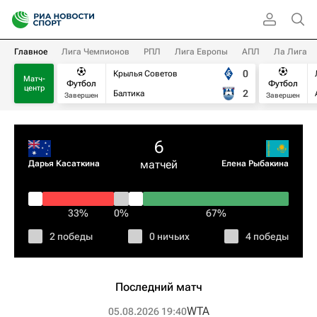
Главное
Лига Чемпионов
РПЛ
Лига Европы
АПЛ
Ла Лига
0
Крылья Советов
Матч-
Футбол
Футбол
центр
2
Балтика
Завершен
Завершен
6
матчей
Дарья Касаткина
Елена Рыбакина
33%
0%
67%
2 победы
0 ничьих
4 победы
Последний матч
WTA
05.08.2026 19:40