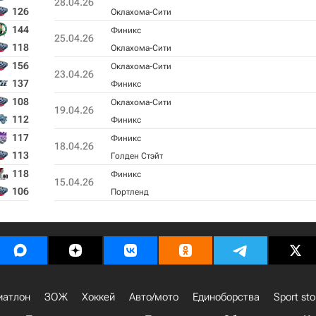
28.04.26
126
Оклахома-Сити
144
Финикс
25.04.26
118
Оклахома-Сити
156
Оклахома-Сити
23.04.26
137
Финикс
108
Оклахома-Сити
19.04.26
112
Финикс
117
Финикс
18.04.26
113
Голден Стэйт
118
Финикс
15.04.26
106
Портленд
иатлон
ЗОЖ
Хоккей
Авто/мото
Единоборства
Sport sto