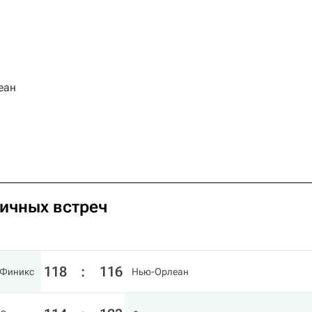
еан
личных встреч
118
:
116
Финикс
Нью-Орлеан