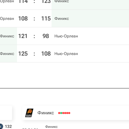
114
:
123
Орлеан
Финикс
108
:
115
Орлеан
Финикс
121
:
98
Финикс
Нью-Орлеан
125
:
108
Финикс
Нью-Орлеан
Финикс
132
Финикс