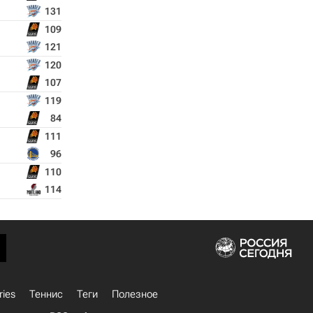
131
109
121
120
107
119
84
111
96
110
114
ries
Теннис
Теги
Полезное