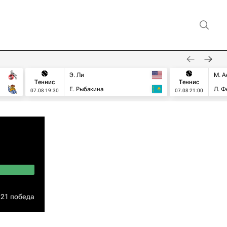
Э. Ли
М. А
Теннис
Теннис
Е. Рыбакина
Л. Ф
07.08 19:30
07.08 21:00
21 победа