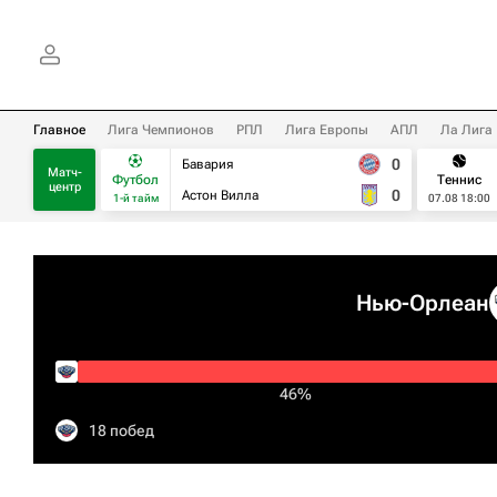
Главное
Лига Чемпионов
РПЛ
Лига Европы
АПЛ
Ла Лига
0
Бавария
Матч-
Футбол
Теннис
центр
0
Астон Вилла
1-й тайм
07.08 18:00
Нью-Орлеан
46%
18 побед