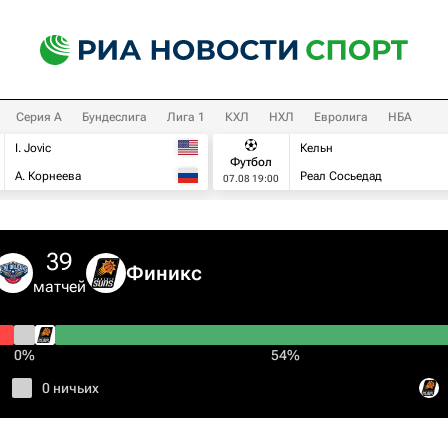
Серия А
Бундеслига
Лига 1
КХЛ
НХЛ
Евролига
НБА
I. Jovic
Кельн
Футбол
А. Корнеева
Реал Сосьедад
07.08 19:00
39
Финикс
матчей
0%
54%
0 ничьих