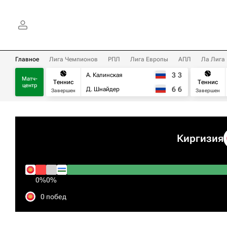
Главное
Лига Чемпионов
РПЛ
Лига Европы
АПЛ
Ла Лига
3
3
А. Калинская
Матч-
Теннис
Теннис
центр
6
6
Д. Шнайдер
Завершен
Завершен
Киргизия
0%
0%
0 побед