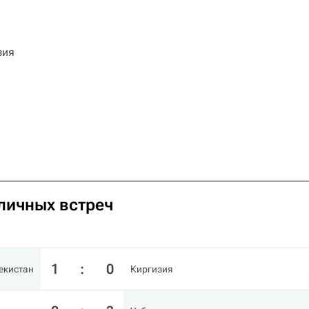
зия
я
 личных встреч
1
:
0
екистан
Киргизия