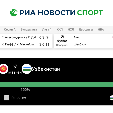
Серия А
Бундеслига
Лига 1
КХЛ
НХЛ
Евролига
НБА
6
3
9
Е. Александрова
Г. Дабровски
Аякс
Футбол
3
6
11
К. Гауфф
К. Макнейли
Шелбурн
Завершен
9
Узбекистан
матчей
100%
0 ничьих