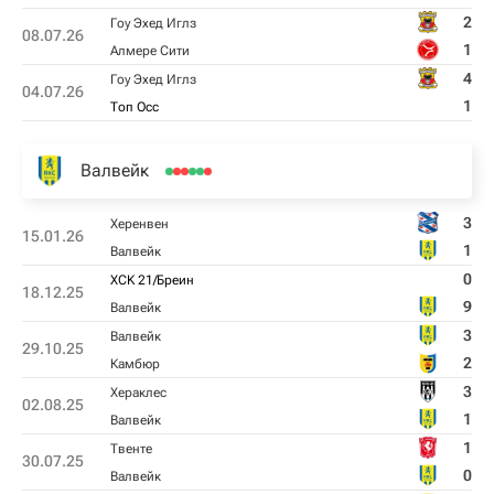
2
Гоу Эхед Иглз
08.07.26
1
Алмере Сити
4
Гоу Эхед Иглз
04.07.26
1
Топ Осс
Валвейк
3
Херенвен
15.01.26
1
Валвейк
0
ХСK 21/Бреин
18.12.25
9
Валвейк
3
Валвейк
29.10.25
2
Камбюр
3
Хераклес
02.08.25
1
Валвейк
1
Твенте
30.07.25
0
Валвейк