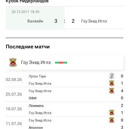
Кубок Нидерландов
20.12.2011 18:45
3
:
2
Валвейк
Гоу Эхед Иглз
Последние матчи
Гоу Эхед Иглз
0
Лутон Таун
02.08.26
1
Гоу Эхед Иглз
4
Гоу Эхед Иглз
25.07.26
0
ОФИ
2
Ломмель
18.07.26
1
Гоу Эхед Иглз
0
Гоу Эхед Иглз
11.07.26
3
Аполлон