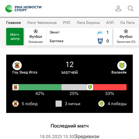
Главное
Лига Чемпионов
РПЛ
Лига Европы
АПЛ
Ла Лига
1
Зенит
Матч-
Футбол
Футбол
центр
0
Балтика
Завершен
Закончен (П)
12
матчей
Гоу Эхед Иглз
Валвейк
42%
25%
33%
5 побед
3 ничьи
4 победы
Последний матч
Эредивизи
18.05.2025 15:30