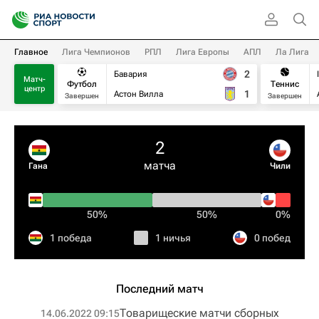
Главное
Лига Чемпионов
РПЛ
Лига Европы
АПЛ
Ла Лига
2
Бавария
Матч-
Футбол
Теннис
центр
1
Астон Вилла
Завершен
Завершен
2
матча
Гана
Чили
50%
50%
0%
1 победа
1 ничья
0 побед
Последний матч
Товарищеские матчи сборных
14.06.2022 09:15