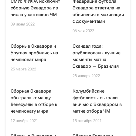
СМИ: ФИФА исключит
Федерация футбола
сборную Эквадора из
Эквадора ответила на
числа участников ЧМ
обвинения в махинации
с документами
09 июня 2022
06 мая 2022
Сборные Эквадора и
Скандал года:
Уругвая пробились на
опубликованы лучшие
чемпионат мира
моменты матча
Эквадор — Бразилия
25 марта 2022
28 января 2022
Сборная Эквадора
Колумбийские
обыграла команду
футболисты сыграли
Венесуэлы в отборе к
вничью с Эквадором в
чемпионату мира
матче отбора ЧМ
12 ноября 2021
15 октября 2021