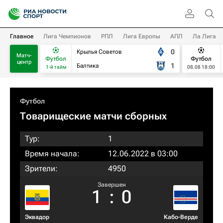
Главное
Лига Чемпионов
РПЛ
Лига Европы
АПЛ
Ла Лига
0
Крылья Советов
Матч-
Футбол
Футбол
центр
1
Балтика
1-й тайм
08.08 18:00
Футбол
Товарищеские матчи сборных
Тур:
1
Время начала:
12.06.2022 в 03:00
Зрители:
4950
Завершен
1
:
0
Эквадор
Кабо-Верде