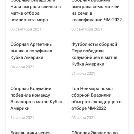
Сборные Эквадора и
Сборная Бразилии
Чили сыграли вничью в
выиграла семь матчей
матче отбора
из семи в
чемпионата мира
квалификации ЧМ-2022
06 сентября 2021
03 сентября 2021
Cборная Аргентины
Футболисты сборной
вышла в полуфинал
Перу победили
Кубка Америки
колумбийцев в матче
Кубка Америки
04 июля 2021
21 июня 2021
Cборная Колумбии
Гол Неймара помог
победила команду
сборной Бразилии
Эквадора в матче Кубка
обыграть эквадорцев в
Америки
отборе ЧМ-2022
14 июня 2021
05 июня 2021
Болельщики через
Сборная Эквадора по