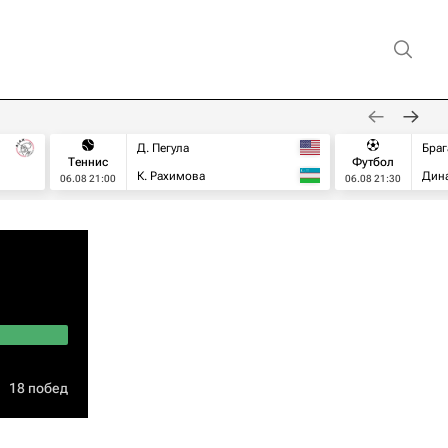
Д. Пегула
Браг
Теннис
Футбол
К. Рахимова
Дин
06.08 21:00
06.08 21:30
18 побед