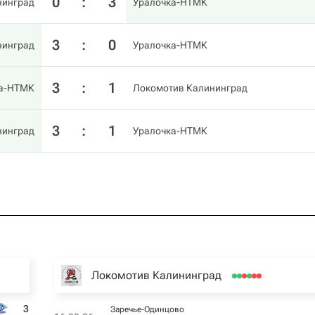
0
:
3
нинград
Уралочка-НТМК
3
:
0
нинград
Уралочка-НТМК
3
:
1
ка-НТМК
Локомотив Калининград
3
:
1
нинград
Уралочка-НТМК
Локомотив Калининград
3
Заречье-Одинцово