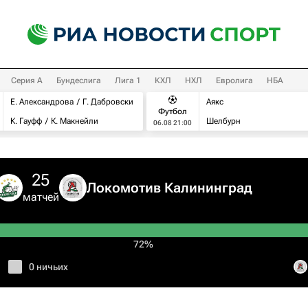
Серия А
Бундеслига
Лига 1
КХЛ
НХЛ
Евролига
НБА
Е. Александрова
Г. Дабровски
Аякс
Футбол
К. Гауфф
К. Макнейли
Шелбурн
06.08 21:00
25
Локомотив Калининград
матчей
72%
0 ничьих