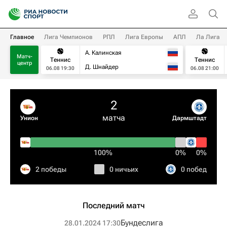
Главное
Лига Чемпионов
РПЛ
Лига Европы
АПЛ
Ла Лига
А. Калинская
Матч-
Теннис
Теннис
центр
Д. Шнайдер
06.08 19:30
06.08 21:00
2
матча
Унион
Дармштадт
100%
0%
0%
2 победы
0 ничьих
0 побед
Последний матч
Бундеслига
28.01.2024 17:30