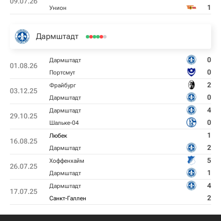
09.07.26
1
Унион
Дармштадт
0
Дармштадт
01.08.26
0
Пoртсмут
2
Фрайбург
03.12.25
0
Дармштадт
4
Дармштадт
29.10.25
0
Шальке-04
1
Любек
16.08.25
2
Дармштадт
5
Хоффенхайм
26.07.25
1
Дармштадт
4
Дармштадт
17.07.25
2
Санкт-Галлен