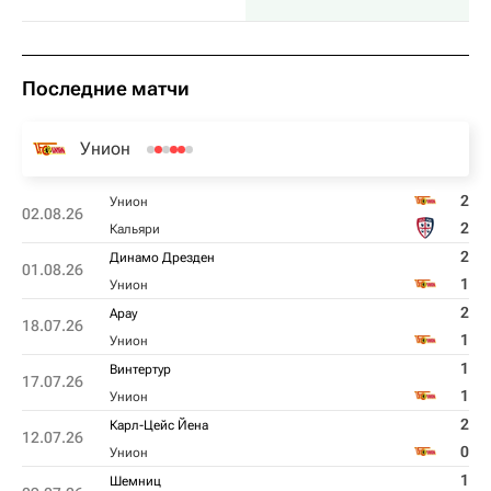
Последние матчи
Унион
2
Унион
02.08.26
2
Кальяри
2
Динамо Дрезден
01.08.26
1
Унион
2
Арау
18.07.26
1
Унион
1
Винтертур
17.07.26
1
Унион
2
Карл-Цейс Йена
12.07.26
0
Унион
1
Шемниц