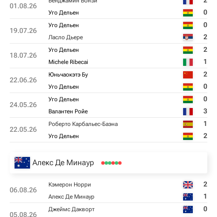
2
Бенджамин Бонзи
01.08.26
0
Уго Дельен
0
Уго Дельен
19.07.26
2
Ласло Дьере
2
Уго Дельен
18.07.26
1
Michele Ribecai
2
Юньчаокэтэ Бу
22.06.26
0
Уго Дельен
0
Уго Дельен
24.05.26
3
Валантен Ройе
1
Роберто Карбальес-Баэна
22.05.26
2
Уго Дельен
Алекс Де Минаур
2
Кэмерон Норри
06.08.26
1
Алекс Де Минаур
0
Джеймс Дакворт
05.08.26