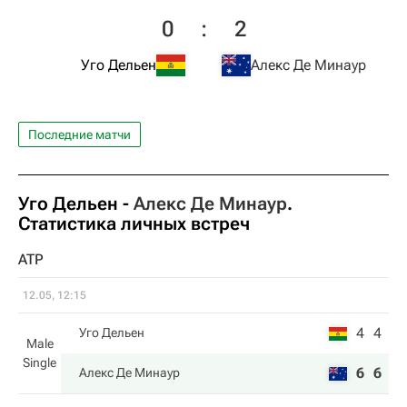
0
:
2
Уго Дельен
Алекс Де Минаур
Последние матчи
Уго Дельен
-
Алекс Де Минаур
.
Статистика личных встреч
ATP
12.05, 12:15
4
4
Уго Дельен
Male
Single
6
6
Алекс Де Минаур