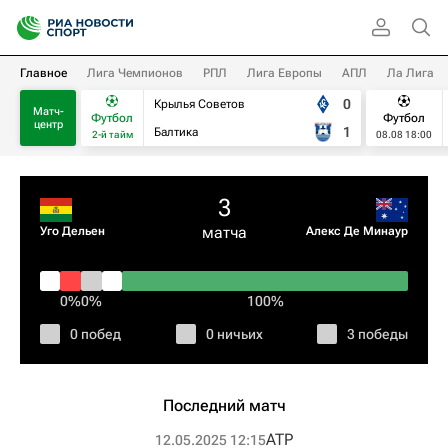
Главное
Лига Чемпионов
РПЛ
Лига Европы
АПЛ
Ла Лига
0
Крылья Советов
Матч-
Футбол
Футбол
центр
1
Балтика
2-й тайм
08.08 18:00
3
матча
Уго Дельен
Алекс Де Минаур
0%
0%
100%
0 побед
0 ничьих
3 победы
Последний матч
ATP
12.05.2025 12:15