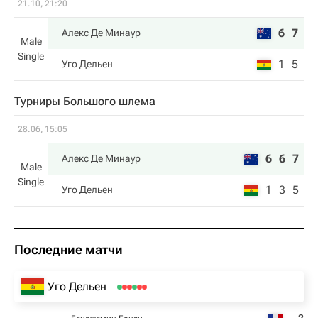
21.10, 21:20
6
7
Алекс Де Минаур
Male
Single
1
5
Уго Дельен
Турниры Большого шлема
28.06, 15:05
6
6
7
Алекс Де Минаур
Male
Single
1
3
5
Уго Дельен
Последние матчи
Уго Дельен