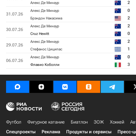
2
Алекс Де Минаур
0
Алекс Де Минаур
31.07.26
2
Брэндон Накаcима
2
Алекс Де Минаур
30.07.26
0
Cruz Hewitt
2
Алекс Де Минаур
29.07.26
1
Стефанос Циципас
0
Алекс Де Минаур
06.07.26
3
Флавио Коболли
Футбол
Фигурное катание
Биатлон
ЗОЖ
Хоккей
Ав
Спецпроекты
Реклама
Продукты и сервисы
Пресс-ц