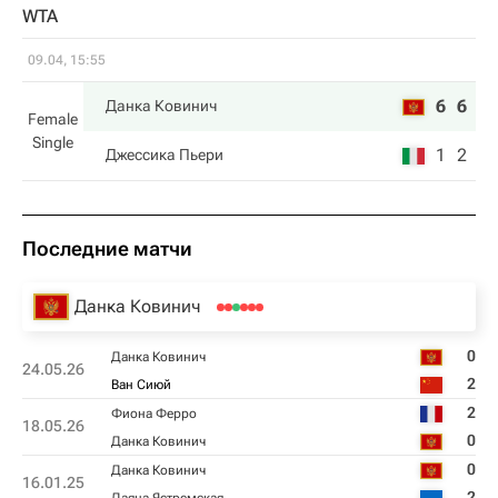
WTA
09.04, 15:55
6
6
Данка Ковинич
Female
Single
1
2
Джессика Пьери
Последние матчи
Данка Ковинич
0
Данка Ковинич
24.05.26
2
Ван Сиюй
2
Фиона Ферро
18.05.26
0
Данка Ковинич
0
Данка Ковинич
16.01.25
2