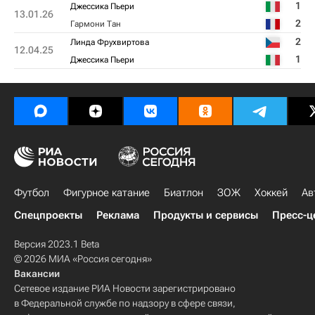
1
Джессика Пьери
13.01.26
2
Гармони Тан
2
Линда Фрухвиртова
12.04.25
1
Джессика Пьери
Футбол
Фигурное катание
Биатлон
ЗОЖ
Хоккей
Ав
Спецпроекты
Реклама
Продукты и сервисы
Пресс-ц
Версия 2023.1 Beta
© 2026 МИА «Россия сегодня»
Вакансии
Сетевое издание РИА Новости зарегистрировано
в Федеральной службе по надзору в сфере связи,