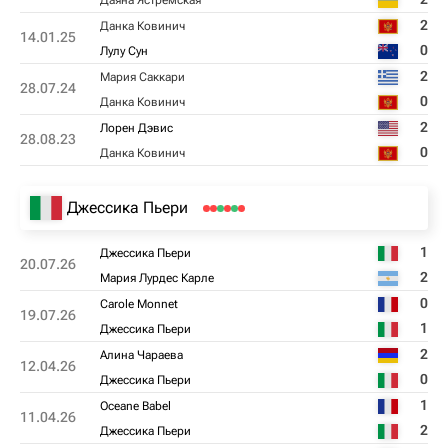
Даяна Ястремская
2
Данка Ковинич
14.01.25
0
Лулу Сун
2
Мария Саккари
28.07.24
0
Данка Ковинич
2
Лорен Дэвис
28.08.23
0
Данка Ковинич
Джессика Пьери
1
Джессика Пьери
20.07.26
2
Мария Лурдес Карле
0
Carole Monnet
19.07.26
1
Джессика Пьери
2
Алина Чараева
12.04.26
0
Джессика Пьери
1
Oceane Babel
11.04.26
2
Джессика Пьери