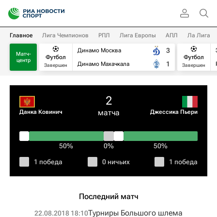
Главное
Лига Чемпионов
РПЛ
Лига Европы
АПЛ
Ла Лига
3
Динамо Москва
Матч-
Футбол
Футбол
центр
1
Динамо Махачкала
Завершен
Завершен
2
матча
Данка Ковинич
Джессика Пьери
50%
0%
50%
1 победа
0 ничьих
1 победа
Последний матч
Турниры Большого шлема
22.08.2018 18:10