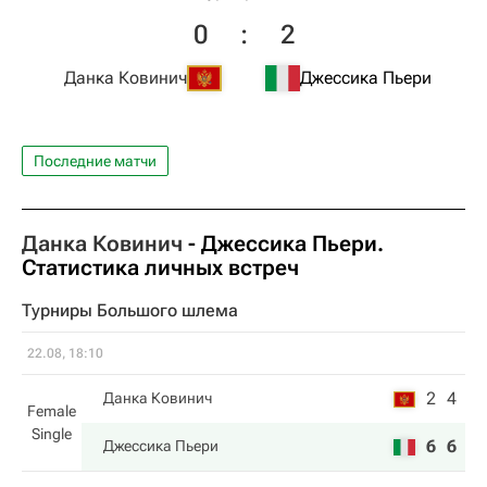
0
:
2
Данка Ковинич
Джессика Пьери
Последние матчи
Данка Ковинич
-
Джессика Пьери
.
Статистика личных встреч
Турниры Большого шлема
22.08, 18:10
2
4
Данка Ковинич
Female
Single
6
6
Джессика Пьери