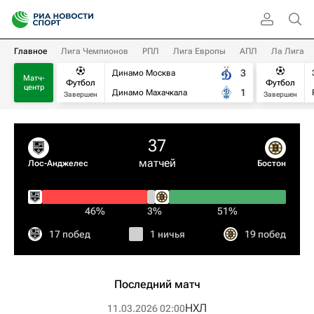
Главное
Лига Чемпионов
РПЛ
Лига Европы
АПЛ
Ла Лига
3
Динамо Москва
Матч-
Футбол
Футбол
центр
1
Динамо Махачкала
Завершен
Завершен
37
матчей
Лос-Анджелес
Бостон
46%
3%
51%
17 побед
1 ничья
19 побед
Последний матч
НХЛ
11.03.2026 02:00