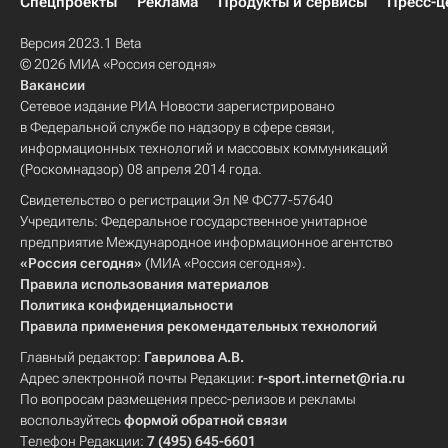
Спецпроекты
Реклама
Продукты и сервисы
Пресс-ц
Версия 2023.1 Beta
© 2026 МИА «Россия сегодня»
Вакансии
Сетевое издание РИА Новости зарегистрировано
в Федеральной службе по надзору в сфере связи,
информационных технологий и массовых коммуникаций
(Роскомнадзор) 08 апреля 2014 года.
Свидетельство о регистрации Эл № ФС77-57640
Учредитель: Федеральное государственное унитарное
предприятие Международное информационное агентство
«Россия сегодня»
(МИА «Россия сегодня»).
Правила использования материалов
Политика конфиденциальности
Правила применения рекомендательных технологий
Главный редактор:
Гаврилова А.В.
Адрес электронной почты Редакции:
r-sport.internet@ria.ru
По вопросам размещения пресс-релизов и рекламы
воспользуйтесь
формой обратной связи
Телефон Редакции:
7 (495) 645-6601