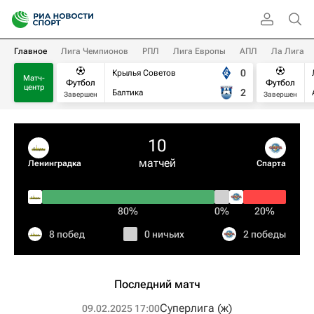
Главное
Лига Чемпионов
РПЛ
Лига Европы
АПЛ
Ла Лига
0
Крылья Советов
Матч-
Футбол
Футбол
центр
2
Балтика
Завершен
Завершен
10
матчей
Ленинградка
Спарта
80%
0%
20%
8 побед
0 ничьих
2 победы
Последний матч
Суперлига (ж)
09.02.2025 17:00