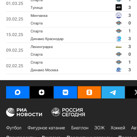
Спарта
01.03.25
3
Тулица
3
Минчанка
20.02.25
0
Спарта
1
Спарта
15.02.25
3
Динамо Краснодар
3
Ленинградка
09.02.25
0
Спарта
1
Спарта
02.02.25
3
Динамо Москва
Футбол
Фигурное катание
Биатлон
ЗОЖ
Хоккей
Ав