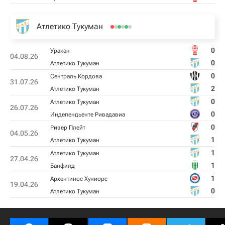
Атлетико Тукуман
0
Уракан
04.08.26
0
Атлетико Тукуман
0
Сентраль Кордова
31.07.26
2
Атлетико Тукуман
0
Атлетико Тукуман
26.07.26
0
Индепендьенте Ривадавиа
0
Ривер Плейт
04.05.26
1
Атлетико Тукуман
1
Атлетико Тукуман
27.04.26
1
Банфилд
1
Архентинос Хуниорс
19.04.26
0
Атлетико Тукуман