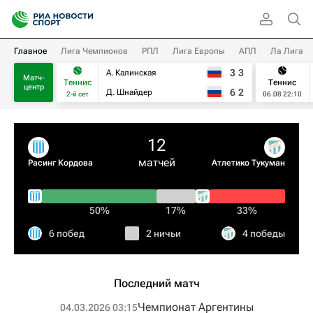
Главное
Лига Чемпионов
РПЛ
Лига Европы
АПЛ
Ла Лига
3
3
А. Калинская
Матч-
Теннис
Теннис
центр
6
2
Д. Шнайдер
2-й сет
06.08 22:10
12
матчей
Расинг Кордова
Атлетико Тукуман
50%
17%
33%
6 побед
2 ничьи
4 победы
Последний матч
Чемпионат Аргентины
04.03.2026 03:15