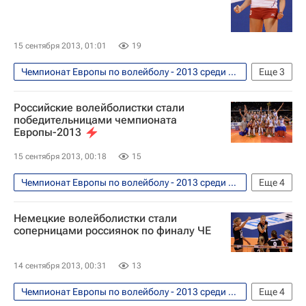
15 сентября 2013, 01:01
19
Чемпионат Европы по волейболу - 2013 среди женских сборных. 6 - 14 сентября
Еще
3
Волейбол
Российские волейболистки стали
Чемпионат Европы по волейболу среди женщин
победительницами чемпионата
Европы-2013
Татьяна Кошелева
15 сентября 2013, 00:18
15
Чемпионат Европы по волейболу - 2013 среди женских сборных. 6 - 14 сентября
Еще
4
Волейбол
Немецкие волейболистки стали
Чемпионат Европы по волейболу среди женщин
соперницами россиянок по финалу ЧЕ
Германия (ж)
Россия (ж)
14 сентября 2013, 00:31
13
Чемпионат Европы по волейболу - 2013 среди женских сборных. 6 - 14 сентября
Еще
4