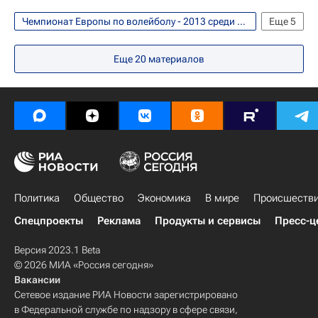
Чемпионат Европы по волейболу - 2013 среди женских сборных. 6 - 14 сентября
Еще
5
Фото
Волейбол
Еще
20
материалов
Чемпионат Европы по волейболу среди женщин
Сербия (ж)
Россия (ж)
Политика
Общество
Экономика
В мире
Происшеств
Спецпроекты
Реклама
Продукты и сервисы
Пресс-ц
Версия 2023.1 Beta
© 2026 МИА «Россия сегодня»
Вакансии
Сетевое издание РИА Новости зарегистрировано
в Федеральной службе по надзору в сфере связи,