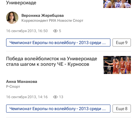
Универсиаде
Заречье-Одинцово (Московская область, ж)
Россия (ж)
Екатерина Панкова
Вероника Жеребцова
Корреспондент РИА Новости Спорт
16 сентября 2013, 16:50
5
Чемпионат Европы по волейболу - 2013 среди женских сборных. 6 - 14 сентября
Еще
9
Интервью - Авторы
Аналитика
Победа волейболисток на Универсиаде
Волейбол
Юрий Маричев
стала шагом к золоту ЧЕ - Курносов
Чемпионат Европы по волейболу среди женщин
Летняя Универсиада 2013
Россия (ж)
Анна Манакова
Р-Спорт
Екатерина Панкова
Анна Матиенко
16 сентября 2013, 14:16
13
Чемпионат Европы по волейболу - 2013 среди женских сборных. 6 - 14 сентября
Еще
8
Волейбол
Чемпионат Европы по волейболу среди женщин