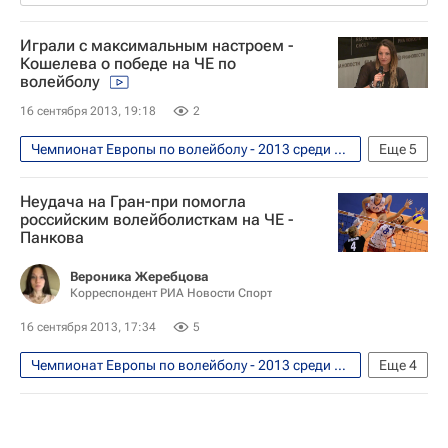
Играли с максимальным настроем -
Кошелева о победе на ЧЕ по
волейболу
16 сентября 2013, 19:18
2
Чемпионат Европы по волейболу - 2013 среди женских сборных. 6 - 14 сентября
Еще
5
Видео
Волейбол
Неудача на Гран-при помогла
Чемпионат Европы по волейболу среди женщин
российским волейболисткам на ЧЕ -
Панкова
Россия (ж)
Татьяна Кошелева
Вероника Жеребцова
Корреспондент РИА Новости Спорт
16 сентября 2013, 17:34
5
Чемпионат Европы по волейболу - 2013 среди женских сборных. 6 - 14 сентября
Еще
4
Волейбол
Чемпионат Европы по волейболу среди женщин