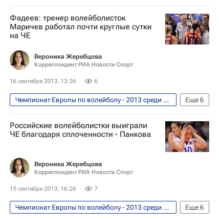
Волейбол
Фадеев: тренер волейболисток
Мультимедийный спортивный пакет
Маричев работал почти круглые сутки
на ЧЕ
Чемпионат Европы по волейболу среди женщин
Германия (ж)
Россия (ж)
Вероника Жеребцова
Корреспондент РИА Новости Спорт
Татьяна Кошелева
16 сентября 2013, 13:26
6
Чемпионат Европы по волейболу - 2013 среди женских сборных. 6 - 14 сентября
Еще
6
Волейбол
Юрий Маричев
Российские волейболистки выиграли
Владислав Фадеев
ЧЕ благодаря сплоченности - Панкова
Чемпионат Европы по волейболу среди женщин
Германия (ж)
Россия (ж)
Вероника Жеребцова
Корреспондент РИА Новости Спорт
15 сентября 2013, 16:26
7
Чемпионат Европы по волейболу - 2013 среди женских сборных. 6 - 14 сентября
Еще
6