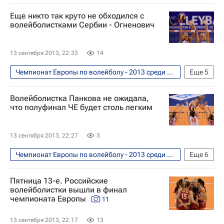
Волейбол
Еще никто так круто не обходился с
Чемпионат Европы по волейболу среди женщин
волейболистками Сербии - Огненович
Германия (ж)
Бельгия (ж)
13 сентября 2013, 22:33
14
Чемпионат Европы по волейболу - 2013 среди женских сборных. 6 - 14 сентября
Еще
5
Волейбол
Зоран Терзич
Волейболистка Панкова не ожидала,
Чемпионат Европы по волейболу среди женщин
что полуфинал ЧЕ будет столь легким
Сербия (ж)
Россия (ж)
13 сентября 2013, 22:27
3
Чемпионат Европы по волейболу - 2013 среди женских сборных. 6 - 14 сентября
Еще
6
Волейбол
Юрий Маричев
Пятница 13-е. Российские
Чемпионат Европы по волейболу среди женщин
волейболистки вышли в финал
чемпионата Европы
11
Сербия (ж)
Россия (ж)
Екатерина Панкова
13 сентября 2013, 22:17
13