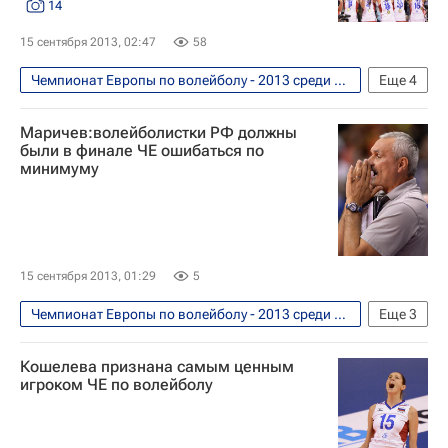
14
Германия (ж)
Россия (ж)
15 сентября 2013, 02:47
58
Чемпионат Европы по волейболу - 2013 среди женских сборных. 6 - 14 сентября
Еще
4
Фото
Маричев:волейболистки РФ должны
Чемпионат Европы по волейболу среди женщин
были в финале ЧЕ ошибаться по
минимуму
Германия (ж)
Россия (ж)
15 сентября 2013, 01:29
5
Чемпионат Европы по волейболу - 2013 среди женских сборных. 6 - 14 сентября
Еще
3
Волейбол
Юрий Маричев
Кошелева признана самым ценным
Чемпионат Европы по волейболу среди женщин
игроком ЧЕ по волейболу