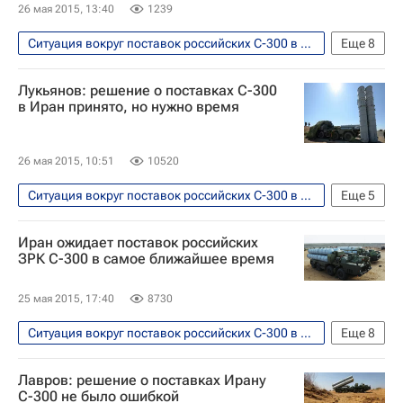
26 мая 2015, 13:40
1239
Ситуация вокруг поставок российских С-300 в Иран
Еще
8
Безопасность
Иран
Европа
Лукьянов: решение о поставках С-300
Азия
Весь мир
Сергей Рябков
в Иран принято, но нужно время
ЗРК С-300
Россия
26 мая 2015, 10:51
10520
Ситуация вокруг поставок российских С-300 в Иран
Еще
5
В мире
Иран
Азия
Иран ожидает поставок российских
Весь мир
ЗРК С-300
ЗРК С-300 в самое ближайшее время
25 мая 2015, 17:40
8730
Ситуация вокруг поставок российских С-300 в Иран
Еще
8
В мире
Иран
Европа
Азия
Лавров: решение о поставках Ирану
Весь мир
МИД Ирана
ЗРК С-300
С-300 не было ошибкой