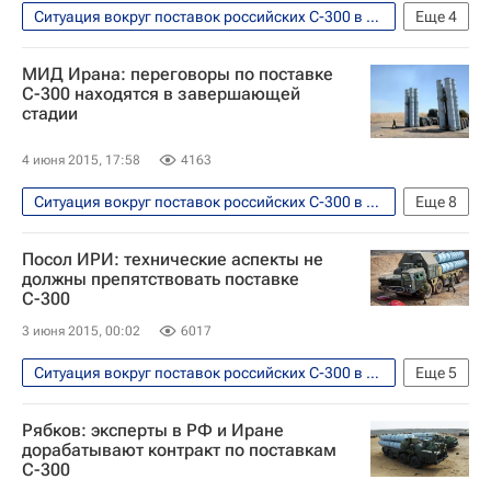
Ситуация вокруг поставок российских С-300 в Иран
Еще
4
В мире
Ближний Восток
МИД Ирана: переговоры по поставке
Весь мир
ЗРК С-300
С-300 находятся в завершающей
стадии
4 июня 2015, 17:58
4163
Ситуация вокруг поставок российских С-300 в Иран
Еще
8
Безопасность
Иран
Европа
Посол ИРИ: технические аспекты не
Азия
Весь мир
должны препятствовать поставке
С-300
Ибрагим Рахимпур
С-300В4
3 июня 2015, 00:02
6017
Россия
Ситуация вокруг поставок российских С-300 в Иран
Еще
5
Безопасность
Иран
Азия
Рябков: эксперты в РФ и Иране
Весь мир
ЗРК С-300
дорабатывают контракт по поставкам
С-300