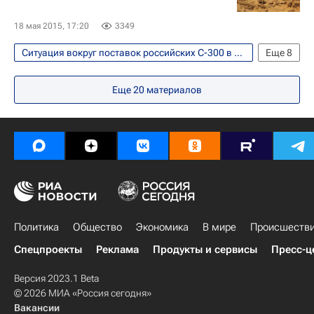
Россия
18 мая 2015, 17:20
3349
Ситуация вокруг поставок российских С-300 в Иран
Еще
8
В мире
Иран
Европа
Азия
Еще
20
материалов
Весь мир
Сергей Лавров
ЗРК С-300
Россия
Политика
Общество
Экономика
В мире
Происшеств
Спецпроекты
Реклама
Продукты и сервисы
Пресс-ц
Версия 2023.1 Beta
© 2026 МИА «Россия сегодня»
Вакансии