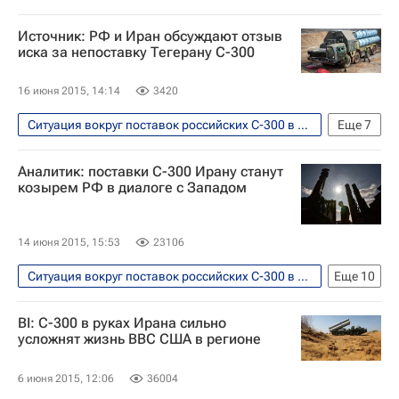
Источник: РФ и Иран обсуждают отзыв
иска за непоставку Тегерану С-300
16 июня 2015, 14:14
3420
Ситуация вокруг поставок российских С-300 в Иран
Еще
7
Безопасность
Форум "Армия-2015"
Аналитик: поставки С-300 Ирану станут
Иран
Азия
Весь мир
козырем РФ в диалоге с Западом
"Армия-2015"
ЗРК С-300
14 июня 2015, 15:53
23106
Ситуация вокруг поставок российских С-300 в Иран
Еще
10
В мире
Иран
США
Европа
BI: С-300 в руках Ирана сильно
Америка
Азия
Весь мир
усложнят жизнь ВВС США в регионе
Северная Америка
ЗРК С-300
6 июня 2015, 12:06
36004
Россия