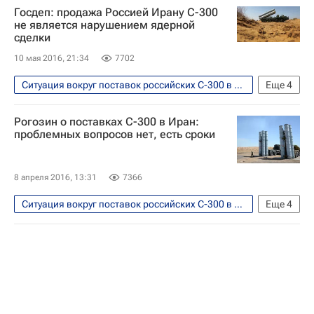
Госдеп: продажа Россией Ирану С-300
не является нарушением ядерной
сделки
10 мая 2016, 21:34
7702
Ситуация вокруг поставок российских С-300 в Иран
Еще
4
В мире
США
Иран
Россия
Рогозин о поставках С-300 в Иран:
проблемных вопросов нет, есть сроки
8 апреля 2016, 13:31
7366
Ситуация вокруг поставок российских С-300 в Иран
Еще
4
Безопасность
Иран
Дмитрий Рогозин
ЗРК С-300