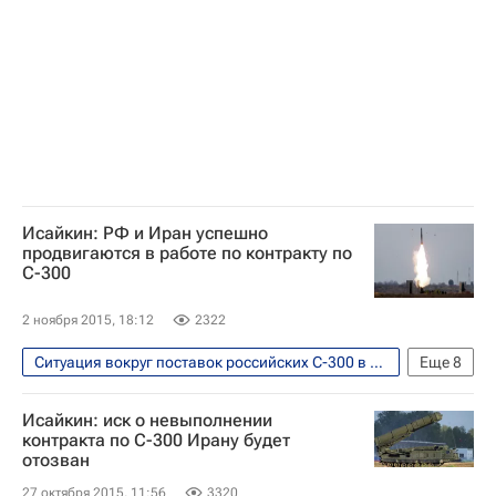
Исайкин: РФ и Иран успешно
продвигаются в работе по контракту по
С-300
2 ноября 2015, 18:12
2322
Ситуация вокруг поставок российских С-300 в Иран
Еще
8
Безопасность
Иран
Азия
Исайкин: иск о невыполнении
Весь мир
Европа
контракта по С-300 Ирану будет
отозван
Анатолий Исайкин
ЗРК С-300
27 октября 2015, 11:56
3320