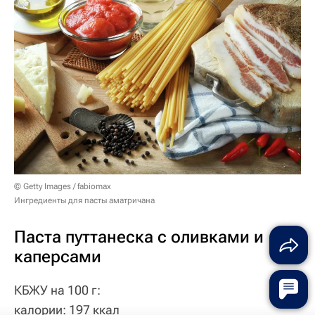
© Getty Images / fabiomax
Ингредиенты для пасты аматричана
Паста путтанеска с оливками и
каперсами
КБЖУ на 100 г:
калории: 197 ккал