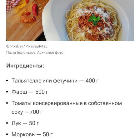
© Pixabay / Pixabay/RitaE
Паста болоньезе. Архивное фото
Ингредиенты:
Тальятелле или фетучини — 400 г
Фарш — 500 г
Томаты консервированные в собственном
соку —700 г
Лук — 50 г
Морковь — 50 г