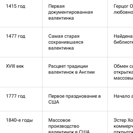
1415 год
Первая
Герцог 
документированная
любовно
валентинка
1477 год
Самая старая
Найдена
сохранившаяся
библиот
валентинка
XVIII век
Расцвет традиции
Обмен с
валентинок в Англии
открытк
массов
1777 год
Первое празднование в
Начало 
США
1840-е годы
Массовое
Эстер Х
производство
коммерч
валентинок в США
открыто