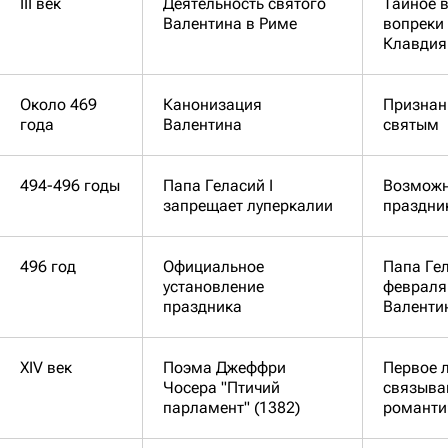
III век
Деятельность святого
Тайное 
Валентина в Риме
вопреки
Клавдия 
Около 469
Канонизация
Признан
года
Валентина
святым
494-496 годы
Папа Геласий I
Возможн
запрещает луперкалии
праздни
496 год
Официальное
Папа Ге
установление
февраля
праздника
Валенти
XIV век
Поэма Джеффри
Первое 
Чосера "Птичий
связыва
парламент" (1382)
романти