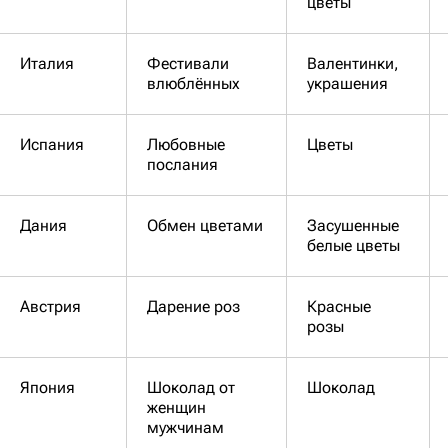
цветы
Италия
Фестивали
Валентинки,
влюблённых
украшения
Испания
Любовные
Цветы
послания
Дания
Обмен цветами
Засушенные
белые цветы
Австрия
Дарение роз
Красные
розы
Япония
Шоколад от
Шоколад
женщин
мужчинам