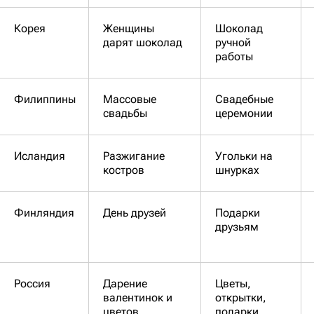
Корея
Женщины
Шоколад
дарят шоколад
ручной
работы
Филиппины
Массовые
Свадебные
свадьбы
церемонии
Исландия
Разжигание
Угольки на
костров
шнурках
Финляндия
День друзей
Подарки
друзьям
Россия
Дарение
Цветы,
валентинок и
открытки,
цветов
подарки