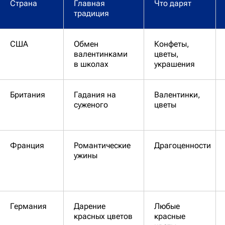
Страна
Главная
Что дарят
традиция
США
Обмен
Конфеты,
валентинками
цветы,
в школах
украшения
Британия
Гадания на
Валентинки,
суженого
цветы
Франция
Романтические
Драгоценности
ужины
Германия
Дарение
Любые
красных цветов
красные