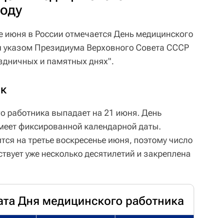
году
ье июня в России отмечается День медицинского
н указом Президиума Верховного Совета СССР
аздничных и памятных днях".
ик
го работника выпадает на 21 июня. День
меет фиксированной календарной даты.
тся на третье воскресенье июня, поэтому число
твует уже несколько десятилетий и закреплена
ата Дня медицинского работника