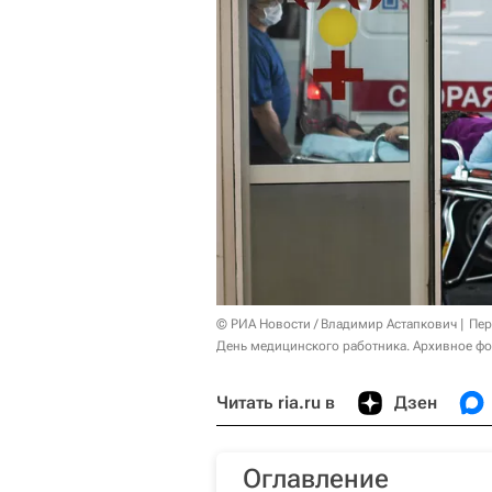
© РИА Новости / Владимир Астапкович
Пер
День медицинского работника. Архивное фо
Читать ria.ru в
Дзен
Оглавление