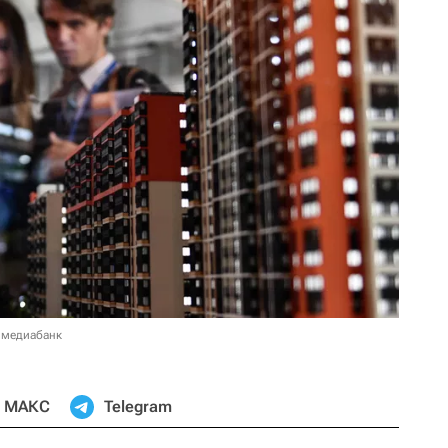
 медиабанк
МАКС
Telegram