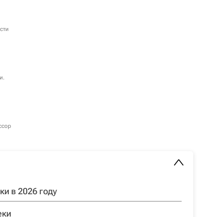
сти
и.
ссор
и в 2026 году
еки