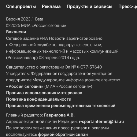
Спецпроекты
Реклама
Продукты и сервисы
Пресс-ц
Версия 2023.1 Beta
© 2026 МИА «Россия сегодня»
Вакансии
Сетевое издание РИА Новости зарегистрировано
в Федеральной службе по надзору в сфере связи,
информационных технологий и массовых коммуникаций
(Роскомнадзор) 08 апреля 2014 года.
Свидетельство о регистрации Эл № ФС77-57640
Учредитель: Федеральное государственное унитарное
предприятие Международное информационное агентство
«Россия сегодня»
(МИА «Россия сегодня»).
Правила использования материалов
Политика конфиденциальности
Правила применения рекомендательных технологий
Главный редактор:
Гаврилова А.В.
Адрес электронной почты Редакции:
r-sport.internet@ria.ru
По вопросам размещения пресс-релизов и рекламы
воспользуйтесь
формой обратной связи