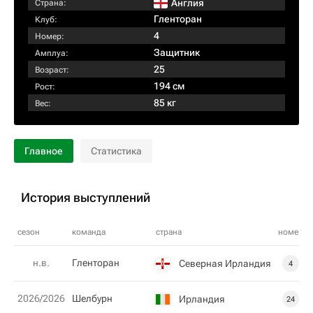
Англия
Страна:
Гленторан
Клуб:
4
Номер:
Защитник
Амплуа:
25
Возраст:
194 см
Рост:
85 кг
Вес:
Главное
Статистика
История выступлений
сезон
команда
страна
номер
н.в.
Гленторан
Северная Ирландия
4
2026/2026
Шелбурн
Ирландия
24