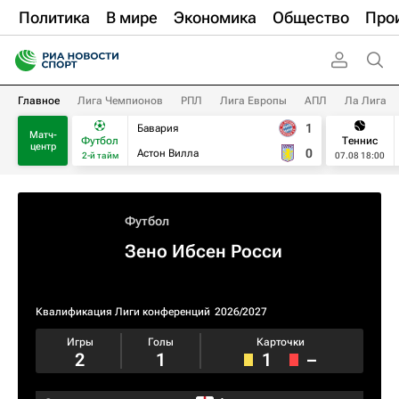
Политика
В мире
Экономика
Общество
Про
Главное
Лига Чемпионов
РПЛ
Лига Европы
АПЛ
Ла Лига
1
Бавария
Матч-
Футбол
Теннис
центр
0
Астон Вилла
2-й тайм
07.08 18:00
Футбол
Зено Ибсен Росси
Квалификация Лиги конференций
2026/2027
Игры
Голы
Карточки
2
1
1
–