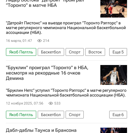
"Торонто" в матче НБА
"Детройт Пистонс" на выезде проиграл "Торонто Рэпторс" в
матче регулярного чемпионата Национальной баскетбольной
ассоциации (НБА).
16 марта, 01:47
214
Якоб Пелтль
Баскетбол
Спорт
Восток
Еще
5
Торонто
Брэндон Ингрэм
"Бруклин" проиграл "Торонто" в НБА,
Кейд Каннингем
Торонто Рэпторс
несмотря на рекордные 16 очков
Демина
Детройт Пистонс
"Бруклин Нетс" уступил "Торонто Рэпторс" в матче регулярного
чемпионата Национальной баскетбольной ассоциации (НБА).
12 ноября 2025, 07:56
533
Якоб Пелтль
Баскетбол
Спорт
Еще
6
Нью-Йорк (город)
Брэндон Ингрэм
Дабл-даблы Таунса и Брансона