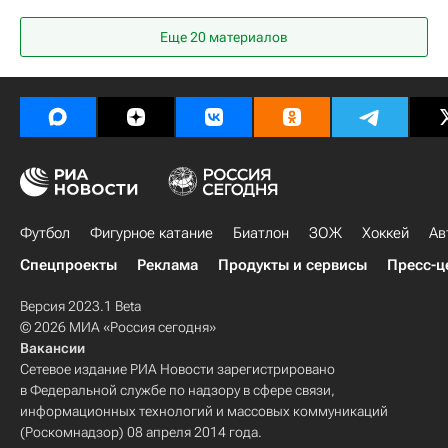
Келдон Джонсон
Нью-Йорк Никс
Еще 20 материалов
Сан-Антонио Спёрс
НБА
Футбол
Фигурное катание
Биатлон
ЗОЖ
Хоккей
Ав
Спецпроекты
Реклама
Продукты и сервисы
Пресс-ц
Версия 2023.1 Beta
© 2026 МИА «Россия сегодня»
Вакансии
Сетевое издание РИА Новости зарегистрировано
в Федеральной службе по надзору в сфере связи,
информационных технологий и массовых коммуникаций
(Роскомнадзор) 08 апреля 2014 года.