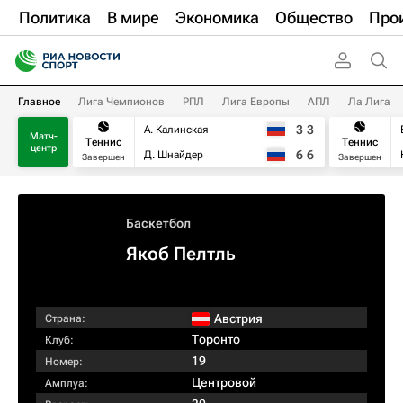
Политика
В мире
Экономика
Общество
Про
Главное
Лига Чемпионов
РПЛ
Лига Европы
АПЛ
Ла Лига
3
3
А. Калинская
Матч-
Теннис
Теннис
центр
6
6
Д. Шнайдер
Завершен
Завершен
Баскетбол
Якоб Пелтль
Австрия
Страна:
Торонто
Клуб:
19
Номер:
Центровой
Амплуа: