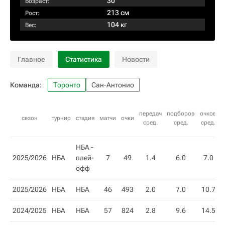
30
Возраст:
213 см
Рост:
104 кг
Вес:
Главное
Статистика
Новости
Команда:
Торонто
Сан-Антонио
передач
подборов
очков
п
сезон
турнир
стадия
матчи
очки
сред.
сред.
сред.
НБА -
2025/2026
НБА
плей-
7
49
1.4
6.0
7.0
офф
2025/2026
НБА
НБА
46
493
2.0
7.0
10.7
2024/2025
НБА
НБА
57
824
2.8
9.6
14.5