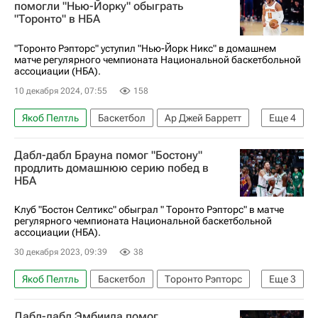
Бруклин Нетс
Майкл Портер
помогли "Нью-Йорку" обыграть
"Торонто" в НБА
Торонто Рэпторс
НБА
"Торонто Рэпторс" уступил "Нью-Йорк Никс" в домашнем
матче регулярного чемпионата Национальной баскетбольной
ассоциации (НБА).
10 декабря 2024, 07:55
158
Якоб Пелтль
Баскетбол
Ар Джей Барретт
Еще
4
Карл-Энтони Таунс
Торонто Рэпторс
Дабл-дабл Брауна помог "Бостону"
Нью-Йорк Никс
Спорт
продлить домашнюю серию побед в
НБА
Клуб "Бостон Селтикс" обыграл " Торонто Рэпторс" в матче
регулярного чемпионата Национальной баскетбольной
ассоциации (НБА).
30 декабря 2023, 09:39
38
Якоб Пелтль
Баскетбол
Торонто Рэпторс
Еще
3
Бостон Селтикс
Джейлен Браун
НБА
Дабл-дабл Эмбиида помог