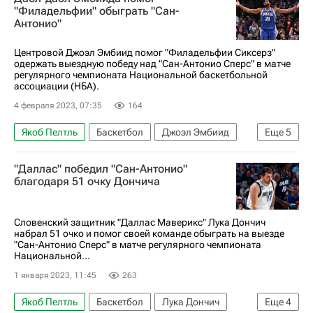
"Филадельфии" обыграть "Сан-
Антонио"
Центровой Джоэл Эмбиид помог "Филадельфии Сиксерз"
одержать выездную победу над "Сан-Антонио Сперс" в матче
регулярного чемпионата Национальной баскетбольной
ассоциации (НБА).
4 февраля 2023, 07:35
164
Якоб Пелтль
Баскетбол
Джоэл Эмбиид
Еще
5
Сан-Антонио Спёрс
Атланта Хокс
"Даллас" победил "Сан-Антонио"
Юта Джаз
Лаури Маркканен
НБА
благодаря 51 очку Дончича
Словенский защитник "Даллас Маверикс" Лука Дончич
набрал 51 очко и помог своей команде обыграть на выезде
"Сан-Антонио Сперс" в матче регулярного чемпионата
Национальной...
1 января 2023, 11:45
263
Якоб Пелтль
Баскетбол
Лука Дончич
Еще
4