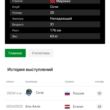
Марокко
Страна:
Сочи
Клуб:
25
Номер:
Нападающий
Амплуа:
31
Возраст:
176 см
Рост:
63 кг
Вес:
Главное
Статистика
История выступлений
сезон
команда
страна
номер
Сочи
2024/ н.в.
Россия
25
2024/2025
Аль-Ахли
Египет
54