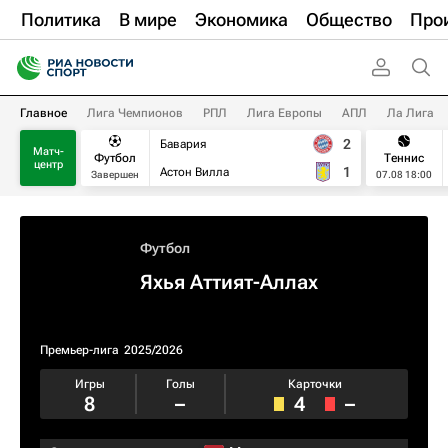
Политика
В мире
Экономика
Общество
Про
Главное
Лига Чемпионов
РПЛ
Лига Европы
АПЛ
Ла Лига
2
Бавария
Матч-
Футбол
Теннис
центр
1
Астон Вилла
Завершен
07.08 18:00
Футбол
Яхья Аттият-Аллах
Премьер-лига
2025/2026
Игры
Голы
Карточки
8
–
4
–