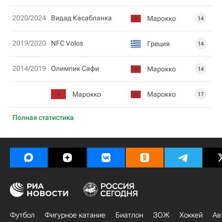
2020/2024
Видад Касабланка
Марокко
14
2019/2020
NFC Volos
Греция
14
2014/2019
Олимпик Сафи
Марокко
14
Марокко
Марокко
17
Полная статистика
Футбол
Фигурное катание
Биатлон
ЗОЖ
Хоккей
Ав