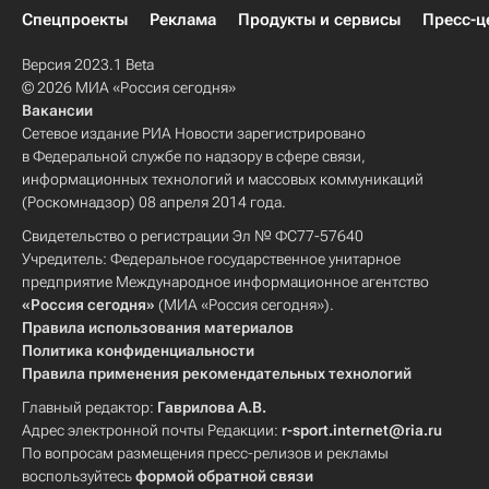
Спецпроекты
Реклама
Продукты и сервисы
Пресс-ц
Версия 2023.1 Beta
© 2026 МИА «Россия сегодня»
Вакансии
Сетевое издание РИА Новости зарегистрировано
в Федеральной службе по надзору в сфере связи,
информационных технологий и массовых коммуникаций
(Роскомнадзор) 08 апреля 2014 года.
Свидетельство о регистрации Эл № ФС77-57640
Учредитель: Федеральное государственное унитарное
предприятие Международное информационное агентство
«Россия сегодня»
(МИА «Россия сегодня»).
Правила использования материалов
Политика конфиденциальности
Правила применения рекомендательных технологий
Главный редактор:
Гаврилова А.В.
Адрес электронной почты Редакции:
r-sport.internet@ria.ru
По вопросам размещения пресс-релизов и рекламы
воспользуйтесь
формой обратной связи