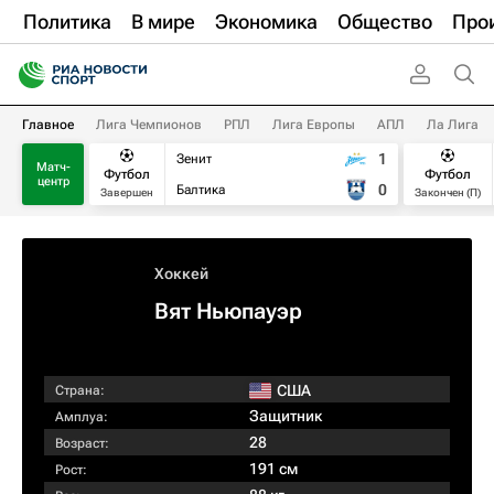
Политика
В мире
Экономика
Общество
Про
Главное
Лига Чемпионов
РПЛ
Лига Европы
АПЛ
Ла Лига
1
Зенит
Матч-
Футбол
Футбол
центр
0
Балтика
Завершен
Закончен (П)
Хоккей
Вят Ньюпауэр
США
Страна:
Защитник
Амплуа:
28
Возраст:
191 см
Рост: