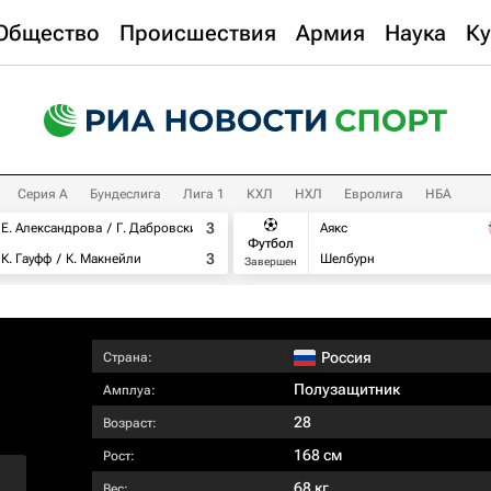
Общество
Происшествия
Армия
Наука
Ку
Серия А
Бундеслига
Лига 1
КХЛ
НХЛ
Евролига
НБА
3
Е. Александрова
Г. Дабровски
Аякс
Футбол
3
К. Гауфф
К. Макнейли
Шелбурн
Завершен
Россия
Страна:
Полузащитник
Амплуа:
28
Возраст:
168 см
Рост:
68 кг
Вес: