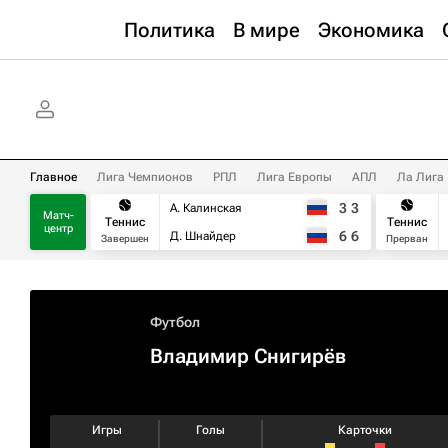
Политика
В мире
Экономика
Главное
Лига Чемпионов
РПЛ
Лига Европы
АПЛ
Ла Лига
3
3
А. Калинская
Матч-
Теннис
Теннис
центр
6
6
Д. Шнайдер
Завершен
Прерван
Футбол
Владимир Снигирёв
Игры
Голы
Карточки