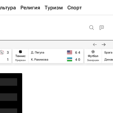
льтура
Религия
Туризм
Спорт
3
6
4
Д. Пегула
Брага
Теннис
Футбол
1
4
0
К. Рахимова
Дина
Прерван
Завершен