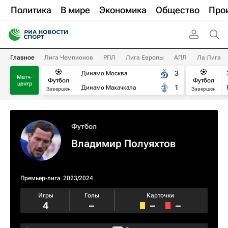
Политика
В мире
Экономика
Общество
Про
Главное
Лига Чемпионов
РПЛ
Лига Европы
АПЛ
Ла Лига
3
Динамо Москва
Матч-
Футбол
Футбол
центр
1
Динамо Махачкала
Завершен
Завершен
Футбол
Владимир Полуяхтов
Премьер-лига
2023/2024
Игры
Голы
Карточки
4
–
–
–