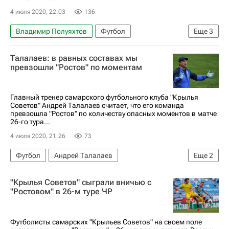
4 июля 2020, 22:03
136
Владимир Полуяхтов
Футбол
Еще
3
Андрей Талалаев
Крылья Советов
Ростов
Талалаев: в равных составах мы
превзошли "Ростов" по моментам
Главный тренер самарского футбольного клуба "Крылья
Советов" Андрей Талалаев считает, что его команда
превзошла "Ростов" по количеству опасных моментов в матче
26-го тура...
4 июля 2020, 21:26
73
Футбол
Андрей Талалаев
Еще
2
Крылья Советов
Ростов
"Крылья Советов" сыграли вничью с
"Ростовом" в 26-м туре ЧР
Футболисты самарских "Крыльев Советов" на своем поле