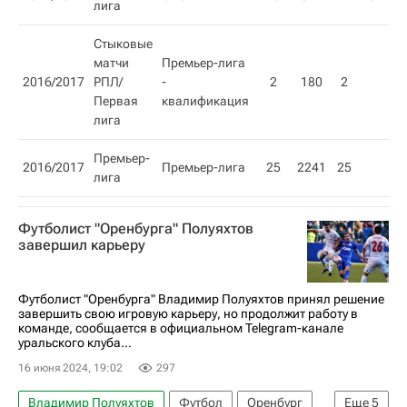
лига
Стыковые
матчи
Премьер-лига
2016/2017
РПЛ/
-
2
180
2
Первая
квалификация
лига
Премьер-
2016/2017
Премьер-лига
25
2241
25
2
лига
Футболист "Оренбурга" Полуяхтов
завершил карьеру
Футболист "Оренбурга" Владимир Полуяхтов принял решение
завершить свою игровую карьеру, но продолжит работу в
команде, сообщается в официальном Telegram-канале
уральского клуба...
16 июня 2024, 19:02
297
Владимир Полуяхтов
Футбол
Оренбург
Еще
5