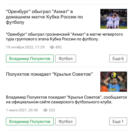
Диего Лаксальт
Даниил Лесовой
"Оренбург" обыграл "Ахмат" в
Оренбург
Абу-Даби
домашнем матче Кубка России по
футболу
РПЛ 2026-2027 (Чемпионат России по футболу)
Динамо Москва
"Оренбург" обыграл грозненский "Ахмат" в матче четвертого
тура группового этапа Кубка России по футболу.
19 октября 2022, 17:29
892
Владимир Полуяхтов
Футбол
Еще
6
Кубок России по футболу
Оренбург
Полуяхтов покидает "Крылья Советов"
Дмитрий Воробьев
Степан Оганесян
Ростов
Ахмат
Владимир Полуяхтов покидает "Крылья Советов", сообщается
на официальном сайте самарского футбольного клуба.
1 июля 2021, 20:36
522
Владимир Полуяхтов
Футбол
Еще
1
Крылья Советов