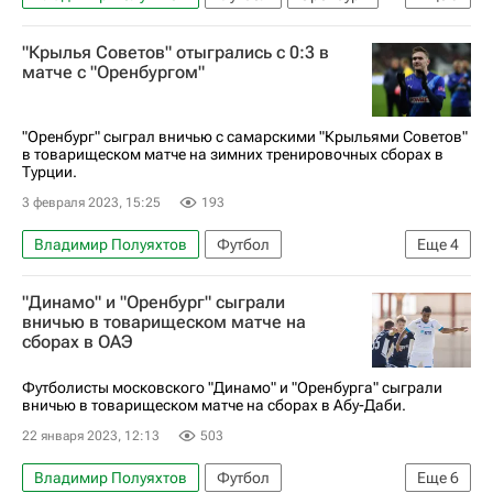
Спорт
Андрей Малых
Оренбург
Анжи
"Крылья Советов" отыгрались с 0:3 в
Крылья Советов
матче с "Оренбургом"
"Оренбург" сыграл вничью с самарскими "Крыльями Советов"
в товарищеском матче на зимних тренировочных сборах в
Турции.
3 февраля 2023, 15:25
193
Владимир Полуяхтов
Футбол
Еще
4
Владимир Обухов
Дмитрий Цыпченко
"Динамо" и "Оренбург" сыграли
Крылья Советов
Оренбург
вничью в товарищеском матче на
сборах в ОАЭ
Футболисты московского "Динамо" и "Оренбурга" сыграли
вничью в товарищеском матче на сборах в Абу-Даби.
22 января 2023, 12:13
503
Владимир Полуяхтов
Футбол
Еще
6