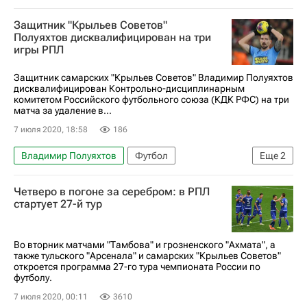
РПЛ 2026-2027 (Чемпионат России по футболу)
Защитник "Крыльев Советов"
Ростов
Дмитрий Чистяков
Полуяхтов дисквалифицирован на три
игры РПЛ
Защитник самарских "Крыльев Советов" Владимир Полуяхтов
дисквалифицирован Контрольно-дисциплинарным
комитетом Российского футбольного союза (КДК РФС) на три
матча за удаление в...
7 июля 2020, 18:58
186
Владимир Полуяхтов
Футбол
Еще
2
РПЛ 2026-2027 (Чемпионат России по футболу)
Четверо в погоне за серебром: в РПЛ
Крылья Советов
стартует 27-й тур
Во вторник матчами "Тамбова" и грозненского "Ахмата", а
также тульского "Арсенала" и самарских "Крыльев Советов"
откроется программа 27-го тура чемпионата России по
футболу.
7 июля 2020, 00:11
3610