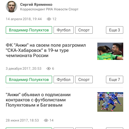
Сергей Яременко
Корреспондент РИА Новости Спорт
14 апреля 2018, 19:44
12
Владимир Полуяхтов
Футбол
Спорт
Еще
3
РПЛ 2026-2027 (Чемпионат России по футболу)
ФК "Анжи" на своем поле разгромил
Анжи
Зенит
"СКА-Хабаровск" в 19-м туре
чемпионата России
3 декабря 2017, 20:53
6
Владимир Полуяхтов
Футбол
Спорт
Еще
7
РПЛ 2026-2027 (Чемпионат России по футболу)
"Анжи" объявил о подписании
СКА-Хабаровск
Анжи
Иван Маркелов
контрактов с футболистами
Полуяхтовым и Багаевым
Хуан Эдуардо Лескано
Александр Криворучко
Игорь Армаш
28 июня 2017, 18:53
14