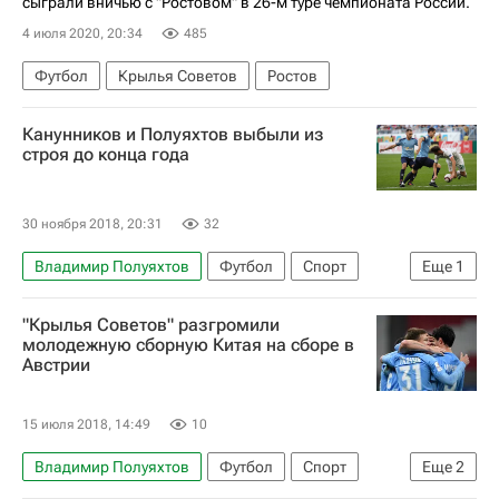
сыграли вничью с "Ростовом" в 26-м туре чемпионата России.
4 июля 2020, 20:34
485
Футбол
Крылья Советов
Ростов
Канунников и Полуяхтов выбыли из
строя до конца года
30 ноября 2018, 20:31
32
Владимир Полуяхтов
Футбол
Спорт
Еще
1
Максим Канунников
"Крылья Советов" разгромили
молодежную сборную Китая на сборе в
Австрии
15 июля 2018, 14:49
10
Владимир Полуяхтов
Футбол
Спорт
Еще
2