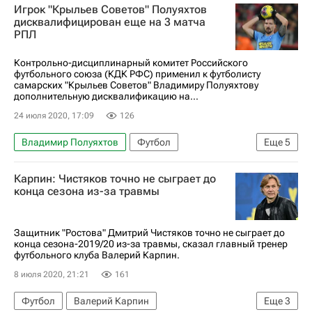
Игрок "Крыльев Советов" Полуяхтов
дисквалифицирован еще на 3 матча
РПЛ
Контрольно-дисциплинарный комитет Российского
футбольного союза (КДК РФС) применил к футболисту
самарских "Крыльев Советов" Владимиру Полуяхтову
дополнительную дисквалификацию на...
24 июля 2020, 17:09
126
Владимир Полуяхтов
Футбол
Еще
5
Российский футбольный союз (РФС)
Карпин: Чистяков точно не сыграет до
КДК РФС
Артур Григорьянц
конца сезона из-за травмы
РПЛ 2026-2027 (Чемпионат России по футболу)
Крылья Советов
Защитник "Ростова" Дмитрий Чистяков точно не сыграет до
конца сезона-2019/20 из-за травмы, сказал главный тренер
футбольного клуба Валерий Карпин.
8 июля 2020, 21:21
161
Футбол
Валерий Карпин
Еще
3