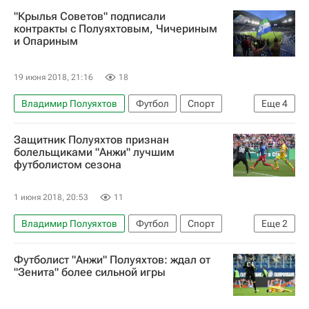
Крылья Советов
Денис Ткачук
"Крылья Советов" подписали
контракты с Полуяхтовым, Чичериным
и Опариным
19 июня 2018, 21:16
18
Владимир Полуяхтов
Футбол
Спорт
Еще
4
РПЛ 2026-2027 (Чемпионат России по футболу)
Защитник Полуяхтов признан
Крылья Советов
Михаил Опарин
болельщиками "Анжи" лучшим
футболистом сезона
Никита Чичерин
1 июня 2018, 20:53
11
Владимир Полуяхтов
Футбол
Спорт
Еще
2
РПЛ 2026-2027 (Чемпионат России по футболу)
Футболист "Анжи" Полуяхтов: ждал от
Анжи
"Зенита" более сильной игры