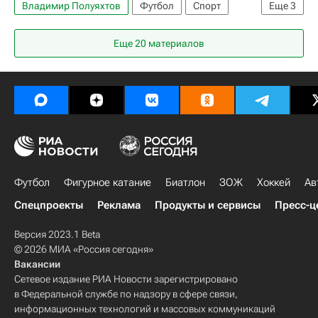
Владимир Полуяхтов
Футбол
Спорт
Еще
3
РПЛ 2026-2027 (Чемпионат России по футболу)
Еще 20 материалов
Анжи
Алан Багаев
Футбол
Фигурное катание
Биатлон
ЗОЖ
Хоккей
Ав
Спецпроекты
Реклама
Продукты и сервисы
Пресс-ц
Версия 2023.1 Beta
© 2026 МИА «Россия сегодня»
Вакансии
Сетевое издание РИА Новости зарегистрировано
в Федеральной службе по надзору в сфере связи,
информационных технологий и массовых коммуникаций