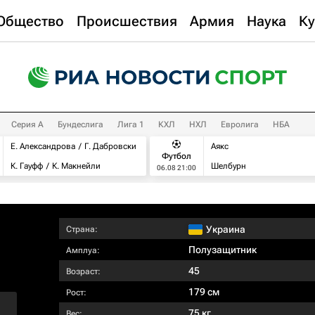
Общество
Происшествия
Армия
Наука
Ку
Серия А
Бундеслига
Лига 1
КХЛ
НХЛ
Евролига
НБА
Е. Александрова
Г. Дабровски
Аякс
Футбол
К. Гауфф
К. Макнейли
Шелбурн
06.08 21:00
Украина
Страна:
Полузащитник
Амплуа:
45
Возраст:
179 см
Рост:
75 кг
Вес: