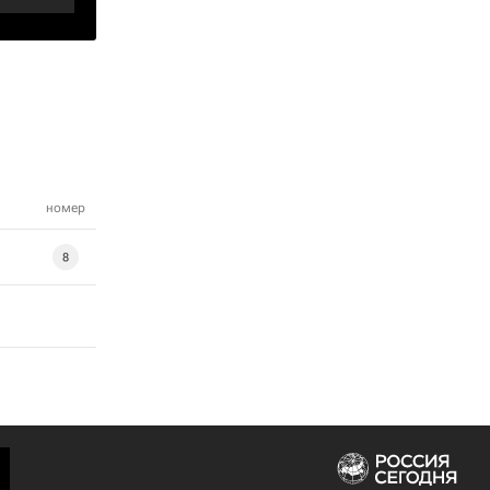
номер
8