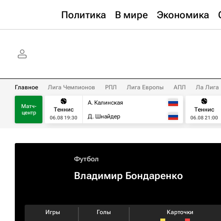
Политика
В мире
Экономика
Главное
Лига Чемпионов
РПЛ
Лига Европы
АПЛ
Ла Лига
А. Калинская
Матч-
Теннис
Теннис
центр
Д. Шнайдер
06.08 19:30
06.08 21:00
Футбол
Владимир Бондаренко
Игры
Голы
Карточки