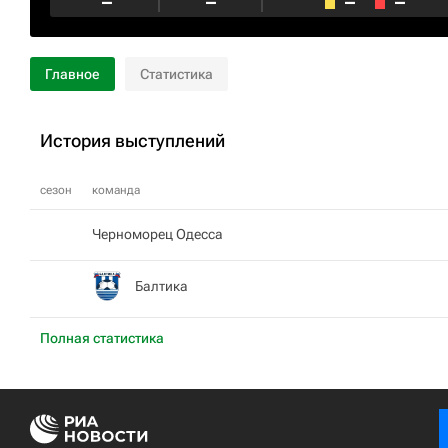
–
–
–
–
Главное
Статистика
История выступлений
сезон
команда
Черноморец Одесса
Балтика
Полная статистика