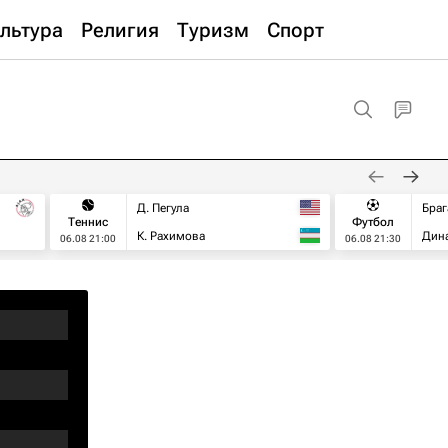
льтура
Религия
Туризм
Спорт
Д. Пегула
Браг
Теннис
Футбол
К. Рахимова
Дин
06.08 21:00
06.08 21:30