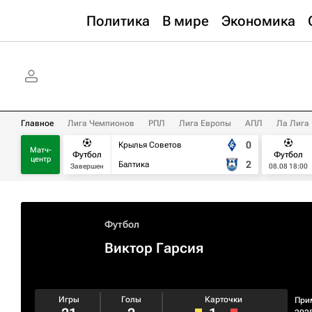
Политика
В мире
Экономика
Главное
Лига Чемпионов
РПЛ
Лига Европы
АПЛ
Ла Лига
0
Крылья Советов
Матч-
Футбол
Футбол
центр
2
Балтика
Завершен
08.08 18:00
Футбол
Виктор Гарсия
Игры
Голы
Карточки
При