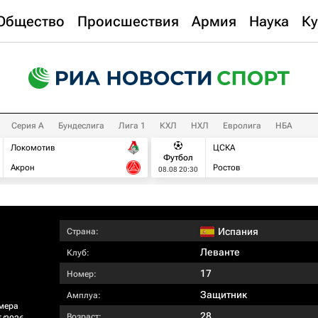
Общество
Происшествия
Армия
Наука
Ку
Серия А
Бундеслига
Лига 1
КХЛ
НХЛ
Евролига
НБА
Локомотив
ЦСКА
Футбол
Акрон
Ростов
08.08 20:30
Испания
Страна:
Леванте
Клуб:
17
Номер:
Защитник
Амплуа:
мера
28
Возраст: