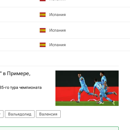
Испания
Испания
Испания
" в Примере,
35-го тура чемпионата
у
Вальядолид
Валенсия