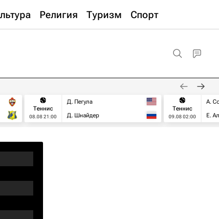
льтура
Религия
Туризм
Спорт
Д. Пегула
А. С
Теннис
Теннис
Д. Шнайдер
Е. А
08.08 21:00
09.08 02:00