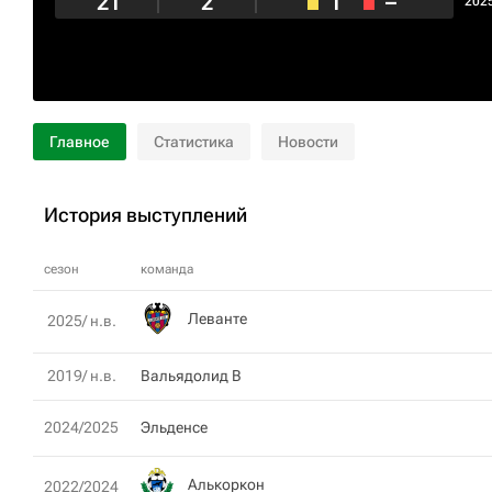
21
2
1
–
202
Главное
Статистика
Новости
История выступлений
сезон
команда
Леванте
2025/ н.в.
2019/ н.в.
Вальядолид В
2024/2025
Эльденсе
Алькоркон
2022/2024