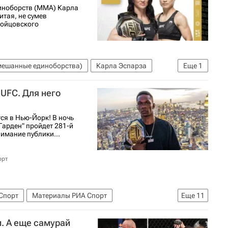
Эдгар
Доминик Рейес
иноборств (ММА) Карла
итая, не сумев
лд
бойцовского
ешанные единоборства)
Карла Эспарза
Еще
1
UFC. Для него
я в Нью-Йорк! В ночь
Гарден" пройдет 281-й
имание публики...
орт
Спорт
Материалы РИА Спорт
Еще
11
десанья
Карла Эспарза
Дастин Порье
. А еще самурай
с Перейра (боец)
Майкл Чендлер