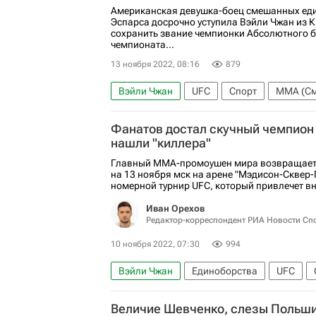
Майкл Чендлер
Дэн Хукер
Фрэнки 
Американская девушка-боец смешанных ед
Эспарса досрочно уступила Вэйли Чжан из К
Каролина Ковалькевич
Эрин Блэнчфи
сохранить звание чемпионки Абсолютного 
чемпионата...
13 ноября 2022, 08:16
879
Вэйли Чжан
UFC
Спорт
ММА (См
Единоборства
Фанатов достал скучный чемпион 
нашли "киллера"
Главный ММА-промоушен мира возвращаетс
на 13 ноября мск на арене "Мэдисон-Сквер-
номерной турнир UFC, который привлечет вн
Иван Орехов
Редактор-корреспондент РИА Новости Сп
10 ноября 2022, 07:30
994
Вэйли Чжан
Единоборства
UFC
Авторы РИА Новости Спорт
Исраэль А
Величие Шевченко, слезы Польши
ММА (Смешанные единоборства)
Алек