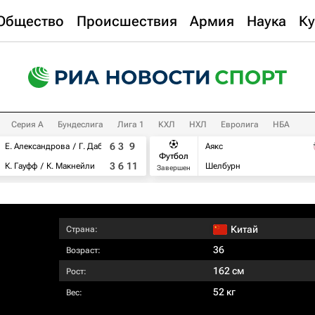
Общество
Происшествия
Армия
Наука
Ку
Серия А
Бундеслига
Лига 1
КХЛ
НХЛ
Евролига
НБА
6
3
9
Е. Александрова
Г. Дабровски
Аякс
Футбол
3
6
11
К. Гауфф
К. Макнейли
Шелбурн
Завершен
Китай
Страна:
36
Возраст:
162 см
Рост:
52 кг
Вес: