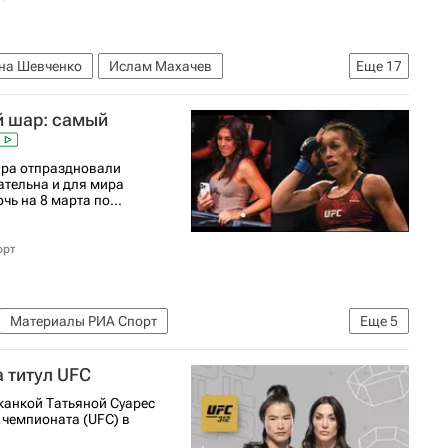
на Шевченко
Ислам Махачев
Еще
17
Смешанные единоборства)
Спорт
й шар: самый
 РИА Спорт
Спорт — видео
Леон Эдвардс
ал
Вячеслав Борщев
Бенеил Дариуш
ира отпраздновали
ательна и для мира
рансляции матчей
Прогнозы на спорт
чь на 8 марта по...
орт
Материалы РИА Спорт
Еще
5
идео
UFC
ММА (Смешанные единоборства)
 титул UFC
канкой Татьяной Суарес
 чемпионата (UFC) в