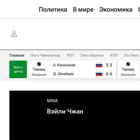
Политика
В мире
Экономика
Главное
Лига Чемпионов
РПЛ
Лига Европы
АПЛ
Ла Лига
3
3
А. Калинская
Матч-
Теннис
Теннис
центр
6
6
Д. Шнайдер
Завершен
Завершен
MMA
Вэйли Чжан