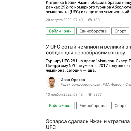
Китаянка Вэйли Чжан победила бразильянк
рамках 292-го номерного турнира Абсолютн
чемпионата (UFC) и защитила чемпионский т
20 августа 2023, 07:40
130
Вэйли Чжан
Единоборства
Спорт
ММА (Смешанные единоборства)
У UFC сотый чемпион и великий а
создан для невообразимых шоу
Турниру UFC 281 на арене "Мэдисон-Сквер-Г
По-другому NYC не умеет: в 2017 году здесь
чемпиона, сегодня — два.
Иван Орехов
Редактор-корреспондент РИА Новости Сп
13 ноября 2022, 09:45
3877
Вэйли Чжан
Единоборства
Спорт
Авторы РИА Новости Спорт
ММА (Смеш
Эспарса сдалась Чжан и утратила
Алекс Перейра (боец)
Исраэль Адесан
UFC