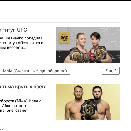
 титул UFC
на Шевченко победила
ила титул Абсолютного
ей весовой...
ММА (Смешанные единоборства)
Еще
2
 тьма крутых боев!
ноборств (ММА) Ислам
с Абсолютного
изионе, станет
орт