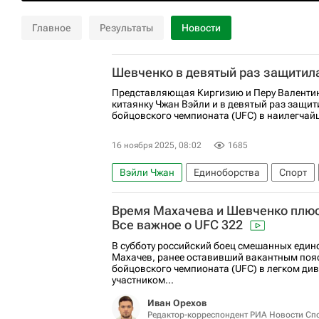
Главное
Результаты
Новости
Шевченко в девятый раз защитила
Представляющая Киргизию и Перу Валенти
китаянку Чжан Вэйли и в девятый раз защит
бойцовского чемпионата (UFC) в наилегчайш
16 ноября 2025, 08:02
1685
Вэйли Чжан
Единоборства
Спорт
Валентина Шевченко
UFC
Время Махачева и Шевченко плюс
Все важное о UFC 322
В субботу российский боец смешанных еди
Махачев, ранее оставивший вакантным поя
бойцовского чемпионата (UFC) в легком див
участником...
Иван Орехов
Редактор-корреспондент РИА Новости Сп