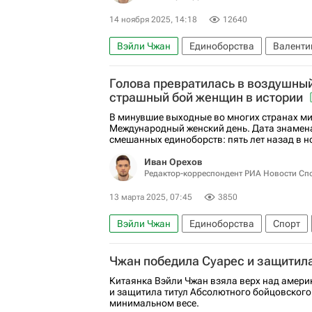
14 ноября 2025, 14:18
12640
Вэйли Чжан
Единоборства
Валенти
Джек Делла Маддалена
UFC
ММА (
Голова превратилась в воздушны
Авторы РИА Новости Спорт
Материалы
страшный бой женщин в истории
Шон Брэди
Роман Копылов
Бо Ник
В минувшие выходные во многих странах м
Международный женский день. Дата знамен
Бенуа Сен-Дени
Анонсы
Анонсы и т
смешанных единоборств: пять лет назад в но
Иван Орехов
Редактор-корреспондент РИА Новости Сп
13 марта 2025, 07:45
3850
Вэйли Чжан
Единоборства
Спорт
Авторы РИА Новости Спорт
Спорт — в
Чжан победила Суарес и защитила
Йоанна Енджейчик
Китаянка Вэйли Чжан взяла верх над амери
и защитила титул Абсолютного бойцовского
минимальном весе.