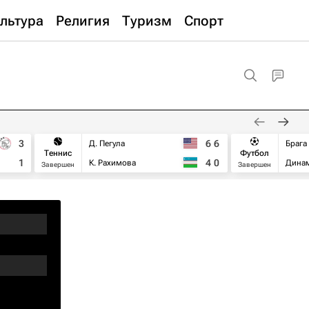
льтура
Религия
Туризм
Спорт
3
6
6
Д. Пегула
Брага
Теннис
Футбол
1
4
0
К. Рахимова
Дина
Завершен
Завершен