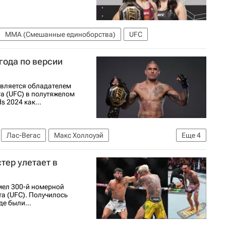
ММА (Смешанные единоборства)
UFC
года по версии
является обладателем
а (UFC) в полутяжелом
 2024 как...
Лас-Вегас
Макс Холлоуэй
Еще
4
ешанные единоборства)
Единоборства
тер улетает в
емел 300-й номерной
а (UFC). Получилось
е были...