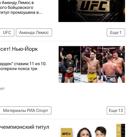
у Аманду Лемос в
ого бойцовского
итул промоушена в...
UFC
Аманда Лемос
Еще
1
псет! Нью-Йорк
арден" ставим 11 из 10.
 потеряли пояса три
орт
Материалы РИА Спорт
Еще
13
анные единоборства)
UFC
 чемпионский титул
ья
Карла Эспарза
Дастин Порье