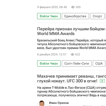
9 февраля 2025, 08:40
305
Вэйли Чжан
Единоборства
Спорт
Перейра признан лучшим бойцом 
World MMA Awards
Бразильский боец Алекс Перейра, который 
титула Абсолютного бойцовского чемпионат
весе, был удостоен премии World MMA Awards
6 декабря 2024, 12:57
622
Вэйли Чжан
Солт-Лейк-Сити
США
Алекс Перейра (боец)
UFC
ММА (См
Махачев принимает реванш, гангс
глухой нокаут. UFC 300 в огне!
На арене T-Mobile в Лас-Вегасе (США) отгр
турнир Абсолютного бойцовского чемпионат
потрясающе, получилось эпично! Ведь в кард
Иван Орехов