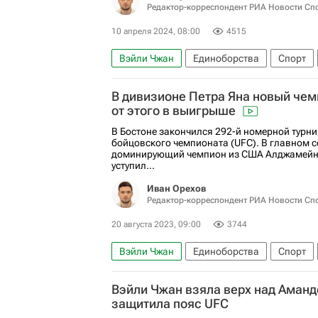
Редактор-корреспондент РИА Новости Сп
10 апреля 2024, 08:00
4515
Вэйли Чжан
Единоборства
Спорт
Авторы РИА Новости Спорт
Спорт — в
В дивизионе Петра Яна новый чем
Дэйна Уайт
Алекс Перейра (боец)
Д
от этого в выигрыше
Макс Холлоуэй
Бо Никал
Чарльз О
В Бостоне закончился 292-й номерной турн
бойцовского чемпионата (UFC). В главном 
Александр Ракич
Келвин Каттар
Ал
доминирующий чемпион из США Алджамейн 
уступил...
Коди Гарбрандт
Бобби Грин
Холли 
Иван Орехов
Джессика Андраде
Редактор-корреспондент РИА Новости Сп
20 августа 2023, 09:00
3744
Вэйли Чжан
Единоборства
Спорт
Авторы РИА Новости Спорт
Спорт — в
Вэйли Чжан взяла верх над Аманд
Алджамейн Стерлинг
Шон О’Мэлли
защитила пояс UFC
Денис Тюлюлин
Марлон Вера
Педр