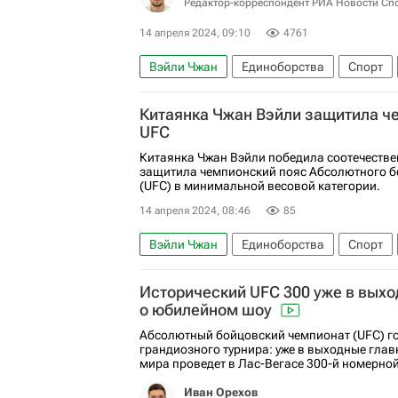
Редактор-корреспондент РИА Новости Сп
14 апреля 2024, 09:10
4761
Вэйли Чжан
Единоборства
Спорт
Авторы РИА Новости Спорт
Спорт — в
Китаянка Чжан Вэйли защитила ч
Коди Гарбрандт
Дейвезон Фигередо
UFC
Джессика Андраде
Джалин Тернер
Китаянка Чжан Вэйли победила соотечестве
защитила чемпионский пояс Абсолютного б
Диего Лопес (ММА)
Содик Юсуфф
Х
(UFC) в минимальной весовой категории.
Алджамейн Стерлинг
Келвин Каттар
14 апреля 2024, 08:46
85
Бо Никал
Арман Царукян
Чарльз О
Вэйли Чжан
Единоборства
Спорт
Макс Холлоуэй
Ян Сяонянь
Алекс П
Магомед Анкалаев
Дэйна Уайт
Исторический UFC 300 уже в выхо
о юбилейном шоу
Абсолютный бойцовский чемпионат (UFC) г
грандиозного турнира: уже в выходные гл
мира проведет в Лас-Вегасе 300-й номерной 
Иван Орехов