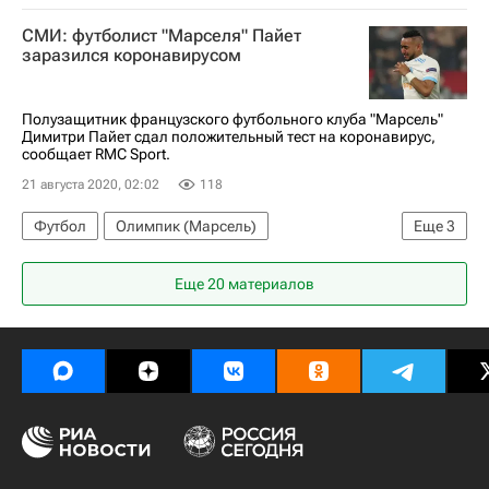
Чемпионат Франции по футболу (Лига 1)
СМИ: футболист "Марселя" Пайет
Олимпик (Марсель)
Максим Лопес
заразился коронавирусом
Стив Манданда
Спорт в условиях пандемии коронавируса
Полузащитник французского футбольного клуба "Марсель"
Димитри Пайет сдал положительный тест на коронавирус,
сообщает RMC Sport.
21 августа 2020, 02:02
118
Футбол
Олимпик (Марсель)
Еще
3
Димитри Пайет
Коронавирус COVID-19
Еще 20 материалов
Спорт в условиях пандемии коронавируса