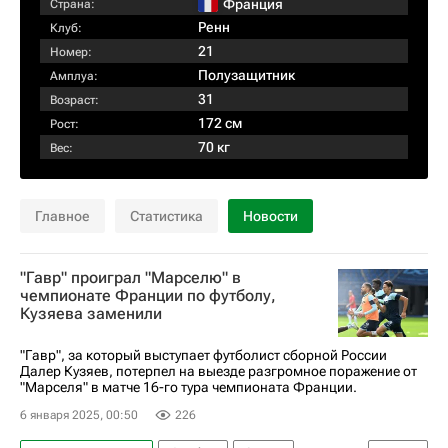
Франция
Страна:
Ренн
Клуб:
21
Номер:
Полузащитник
Амплуа:
31
Возраст:
172 см
Рост:
70 кг
Вес:
Главное
Статистика
Новости
"Гавр" проиграл "Марселю" в
чемпионате Франции по футболу,
Кузяева заменили
"Гавр", за который выступает футболист сборной России
Далер Кузяев, потерпел на выезде разгромное поражение от
"Марселя" в матче 16-го тура чемпионата Франции.
6 января 2025, 00:50
226