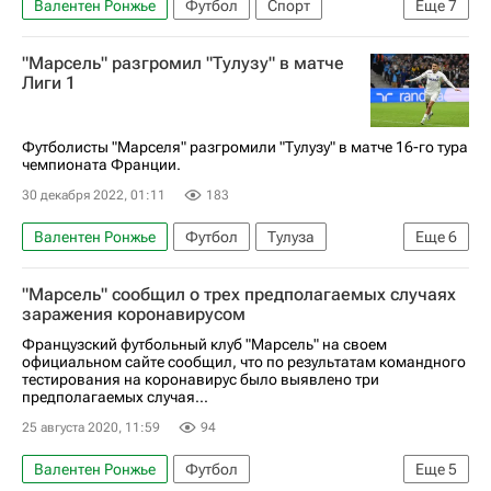
Валентен Ронжье
Футбол
Спорт
Еще
7
Россия
Далер Кузяев
Гавр
"Марсель" разгромил "Тулузу" в матче
Чемпионат Франции по футболу (Лига 1)
Лиги 1
Анже
Брест
Нил Мопе
Футболисты "Марселя" разгромили "Тулузу" в матче 16-го тура
чемпионата Франции.
30 декабря 2022, 01:11
183
Валентен Ронжье
Футбол
Тулуза
Еще
6
Монпелье
Аяччо
Сеад Колашинац
"Марсель" сообщил о трех предполагаемых случаях
Дженгиз Ундер
Олимпик (Марсель)
заражения коронавирусом
Чемпионат Франции по футболу (Лига 1)
Французский футбольный клуб "Марсель" на своем
официальном сайте сообщил, что по результатам командного
тестирования на коронавирус было выявлено три
предполагаемых случая...
25 августа 2020, 11:59
94
Валентен Ронжье
Футбол
Еще
5