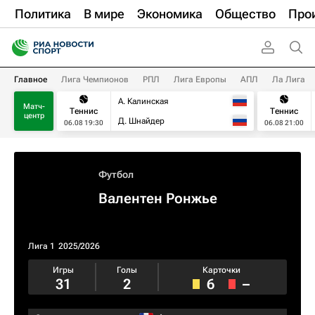
Политика
В мире
Экономика
Общество
Про
Главное
Лига Чемпионов
РПЛ
Лига Европы
АПЛ
Ла Лига
А. Калинская
Матч-
Теннис
Теннис
центр
Д. Шнайдер
06.08 19:30
06.08 21:00
Футбол
Валентен Ронжье
Лига 1
2025/2026
Игры
Голы
Карточки
31
2
6
–