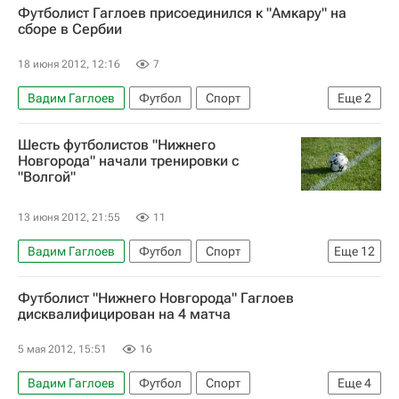
Футболист Гаглоев присоединился к "Амкару" на
сборе в Сербии
18 июня 2012, 12:16
7
Вадим Гаглоев
Футбол
Спорт
Еще
2
РПЛ 2026-2027 (Чемпионат России по футболу)
Шесть футболистов "Нижнего
Амкар
Новгорода" начали тренировки с
"Волгой"
13 июня 2012, 21:55
11
Вадим Гаглоев
Футбол
Спорт
Еще
12
Валерий Шанцев
Футболист "Нижнего Новгорода" Гаглоев
РПЛ 2026-2027 (Чемпионат России по футболу)
дисквалифицирован на 4 матча
Первая лига
Шинник
5 мая 2012, 15:51
16
Волга (Нижний Новгород)
Максим Бурченко
Вадим Гаглоев
Футбол
Спорт
Еще
4
Александр Салугин
Сергей Ваганов