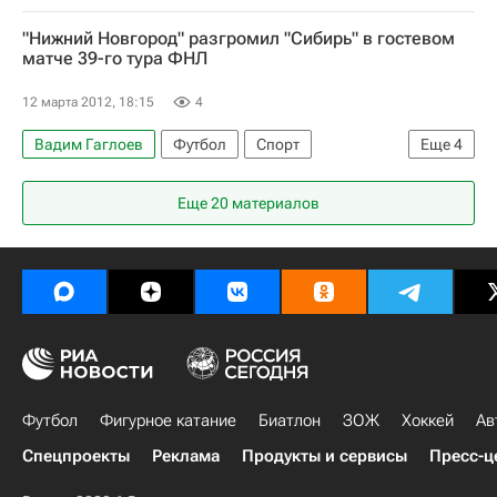
Мультимедийный спортивный пакет
Егор Тараканов
Дмитрий Айдов
"Нижний Новгород" разгромил "Сибирь" в гостевом
КДК РФС
Первая лига
Мордовия
матче 39-го тура ФНЛ
Дмитрий Полянин
Матия Дворнекович
12 марта 2012, 18:15
4
Вадим Гаглоев
Футбол
Спорт
Еще
4
Первая лига
Сибирь
Александр Салугин
Еще 20 материалов
Сергей Ваганов
Футбол
Фигурное катание
Биатлон
ЗОЖ
Хоккей
Ав
Спецпроекты
Реклама
Продукты и сервисы
Пресс-ц