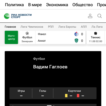
Политика
В мире
Экономика
Общество
Про
Главное
Лига Чемпионов
РПЛ
Лига Европы
АПЛ
Ла Лига
0
Факел
Матч-
Футбол
Теннис
центр
0
Ахмат
Завершен
11.08 02:00
Футбол
Вадим Гаглоев
Игры
Голы
Карточки
–
–
–
–