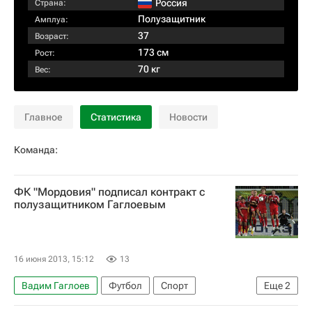
Россия
Страна:
Полузащитник
Амплуа:
37
Возраст:
173 см
Рост:
70 кг
Вес:
Главное
Статистика
Новости
Команда:
ФК "Мордовия" подписал контракт с
полузащитником Гаглоевым
16 июня 2013, 15:12
13
Вадим Гаглоев
Футбол
Спорт
Еще
2
Летнее трансферное окно в РФПЛ
Мордовия