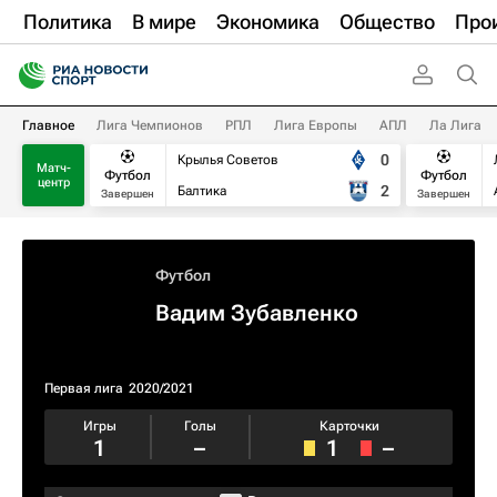
Политика
В мире
Экономика
Общество
Про
Главное
Лига Чемпионов
РПЛ
Лига Европы
АПЛ
Ла Лига
0
Крылья Советов
Матч-
Футбол
Футбол
центр
2
Балтика
Завершен
Завершен
Футбол
Вадим Зубавленко
Первая лига
2020/2021
Игры
Голы
Карточки
1
–
1
–