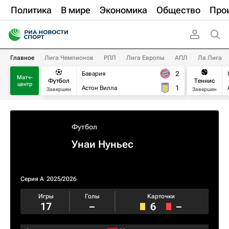
Политика
В мире
Экономика
Общество
Про
Главное
Лига Чемпионов
РПЛ
Лига Европы
АПЛ
Ла Лига
2
Бавария
Матч-
Футбол
Теннис
центр
1
Астон Вилла
Завершен
Завершен
Футбол
Унаи Нуньес
Серия А
2025/2026
Игры
Голы
Карточки
17
–
6
–