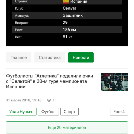
Испания
Страна:
Сельта
Клуб:
Защитник
Амплуа:
29
Возраст:
186 см
Рост:
81 кг
Вес:
Главное
Статистика
Новости
Футболисты "Атлетика" поделили очки
с "Сельтой" в 30-м туре чемпионата
Испании
31 марта 2018, 19:16
11
Унаи Нуньес
Футбол
Спорт
Еще
4
Чемпионат Испании по футболу
Сельта
Еще 20 материалов
Атлетик (Бильбао)
Браис Мендес