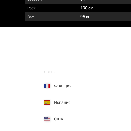
198 см
Рост:
95 кг
Вес:
страна
Франция
Испания
США