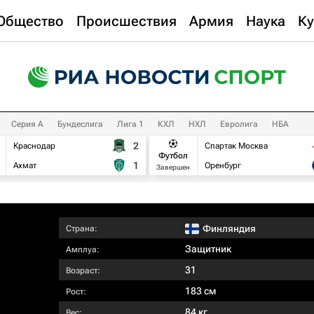
Общество
Происшествия
Армия
Наука
Ку
Серия А
Бундеслига
Лига 1
КХЛ
НХЛ
Евролига
НБА
2
Краснодар
Спартак Москва
Футбол
1
Ахмат
Оренбург
Завершен
Финляндия
Страна:
Защитник
Амплуа:
31
Возраст:
183 см
Рост:
84 кг
Вес: