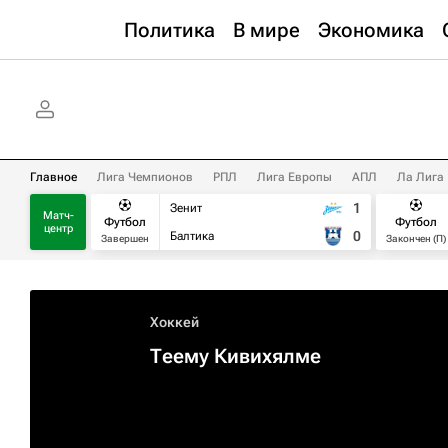
Политика
В мире
Экономика
Главное
Лига Чемпионов
РПЛ
Лига Европы
АПЛ
Ла Лига
1
Зенит
Матч-
Футбол
Футбол
центр
0
Балтика
Завершен
Закончен (П)
Хоккей
Теему Кивихялме