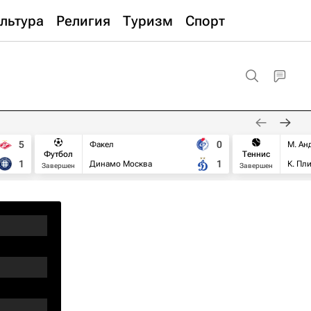
льтура
Религия
Туризм
Спорт
5
0
Факел
М. Ан
Футбол
Теннис
1
1
Динамо Москва
К. Пл
Завершен
Завершен