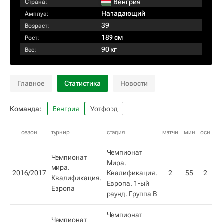
Венгрия
Страна:
Нападающий
Амплуа:
39
Возраст:
189 см
Рост:
90 кг
Вес:
Главное
Статистика
Новости
Команда:
Венгрия
Уотфорд
сезон
турнир
стадия
матчи
мин
осн
вн
Чемпионат
Чемпионат
Мира.
мира.
2016/2017
Квалификация.
2
55
2
Квалификация.
Европа. 1-ый
Европа
раунд. Группа B
Чемпионат
Чемпионат