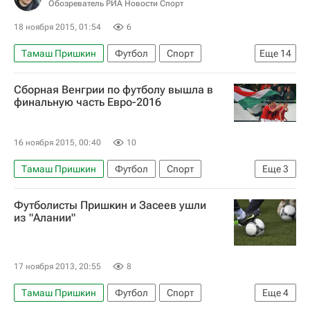
Обозреватель РИА Новости Спорт
18 ноября 2015, 01:54
6
Тамаш Пришкин
Футбол
Спорт
Еще
14
Союз европейских футбольных ассоциаций (УЕФА)
Сборная Венгрии по футболу вышла в
Мехмед Баждаревич
Франсуа Олланд
финальную часть Евро-2016
Евро 2024
Норвегия
Швеция
Босния и Герцеговина
Ирландия
Украина
16 ноября 2015, 00:40
10
Дания
Словения
Венгрия
Тамаш Пришкин
Футбол
Спорт
Еще
3
Златан Ибрагимович
Эдин Джеко
Евро-2020 (отборочный турнир)
Норвегия
Футболисты Пришкин и Засеев ушли
Венгрия
из "Алании"
17 ноября 2013, 20:55
8
Тамаш Пришкин
Футбол
Спорт
Еще
4