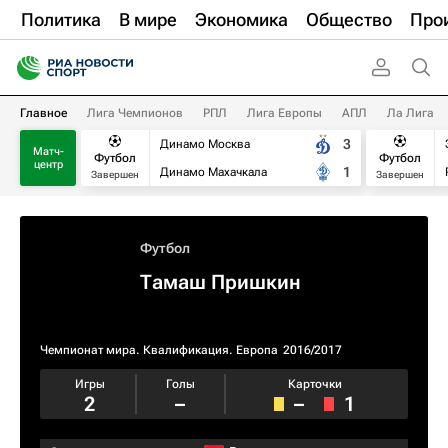
Политика
В мире
Экономика
Общество
Про
Главное
Лига Чемпионов
РПЛ
Лига Европы
АПЛ
Ла Лига
3
Динамо Москва
Матч-
Футбол
Футбол
центр
1
Динамо Махачкала
Завершен
Завершен
Футбол
Тамаш Пришкин
Чемпионат мира. Квалификация. Европа
2016/2017
Игры
Голы
Карточки
2
–
–
1