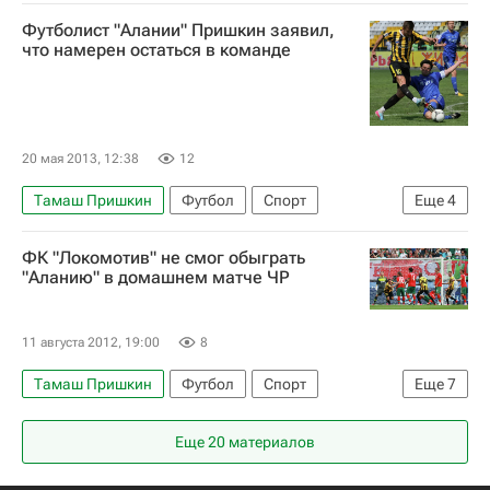
Мультимедийный спортивный пакет
Футболист "Алании" Пришкин заявил,
Первая лига
Алания
Гела Засеев
что намерен остаться в команде
20 мая 2013, 12:38
12
Тамаш Пришкин
Футбол
Спорт
Еще
4
Мультимедийный спортивный пакет
ФК "Локомотив" не смог обыграть
РПЛ 2026-2027 (Чемпионат России по футболу)
"Аланию" в домашнем матче ЧР
Динамо Москва
Алания
11 августа 2012, 19:00
8
Тамаш Пришкин
Футбол
Спорт
Еще
7
РПЛ 2026-2027 (Чемпионат России по футболу)
Еще 20 материалов
Локомотив (Москва)
Алания
Антон Григорьев
Маркес Майкон