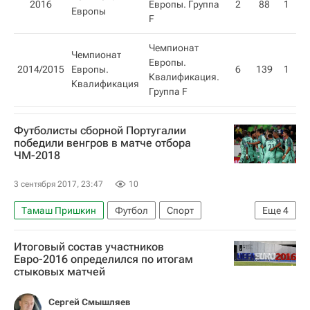
2016
Европы. Группа
2
88
1
1
Европы
F
Чемпионат
Чемпионат
Европы.
2014/2015
Европы.
6
139
1
5
Квалификация.
Квалификация​
Группа F
Футболисты сборной Португалии
победили венгров в матче отбора
ЧМ-2018
3 сентября 2017, 23:47
10
Тамаш Пришкин
Футбол
Спорт
Еще
4
Чемпионат мира 2018 (отборочный турнир, Европа)
Итоговый состав участников
Португалия
Венгрия
Андре Силва
Евро-2016 определился по итогам
стыковых матчей
Сергей Смышляев