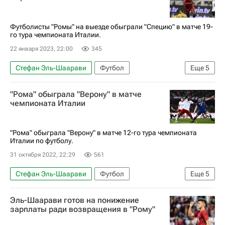
Серия А 2026-2027 (Чемпионат Италии по футболу)
Футболисты "Ромы" на выезде обыграли "Специю" в матче 19-
го тура чемпионата Италии.
22 января 2023, 22:00
345
Стефан Эль-Шаарави
Футбол
Еще
5
Тэмми Абрахам
Сампдория
Рома
"Рома" обыграла "Верону" в матче
Специя
чемпионата Италии
Серия А 2026-2027 (Чемпионат Италии по футболу)
"Рома" обыграла "Верону" в матче 12-го тура чемпионата
Италии по футболу.
31 октября 2022, 22:29
561
Стефан Эль-Шаарави
Футбол
Еще
5
Николо Дзаньоло
Павел Давидович
Эль-Шаарави готов на понижение
Верона
Рома
зарплаты ради возвращения в "Рому"
Серия А 2026-2027 (Чемпионат Италии по футболу)