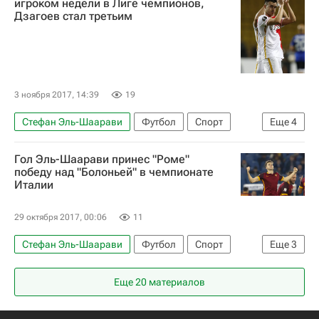
игроком недели в Лиге чемпионов,
Дзагоев стал третьим
Торино
Джанлука Лападула
Даниэле Де Росси
3 ноября 2017, 14:39
19
Стефан Эль-Шаарави
Футбол
Спорт
Еще
4
Лига чемпионов УЕФА 2026-2027
Рома
Гол Эль-Шаарави принес "Роме"
ПФК ЦСКА
Алан Дзагоев
победу над "Болоньей" в чемпионате
Италии
29 октября 2017, 00:06
11
Стефан Эль-Шаарави
Футбол
Спорт
Еще
3
Серия А 2026-2027 (Чемпионат Италии по футболу)
Еще 20 материалов
Рома
Болонья