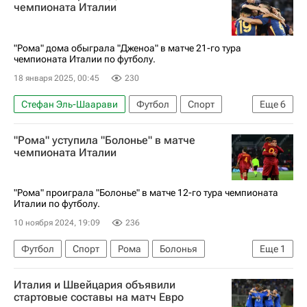
Комо
Рома
Верона
чемпионата Италии
Лига чемпионов УЕФА 2026-2027
Серия А 2026-2027 (Чемпионат Италии по футболу)
"Рома" дома обыграла "Дженоа" в матче 21-го тура
чемпионата Италии по футболу.
18 января 2025, 00:45
230
Стефан Эль-Шаарави
Футбол
Спорт
Еще
6
Артём Довбик
Никола Леали
Дженоа
"Рома" уступила "Болонье" в матче
Рома
Удинезе
чемпионата Италии
Серия А 2026-2027 (Чемпионат Италии по футболу)
"Рома" проиграла "Болонье" в матче 12-го тура чемпионата
Италии по футболу.
10 ноября 2024, 19:09
236
Футбол
Спорт
Рома
Болонья
Еще
1
Серия А 2026-2027 (Чемпионат Италии по футболу)
Италия и Швейцария объявили
стартовые составы на матч Евро