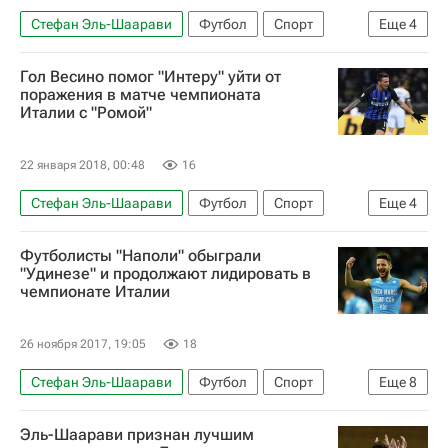
Стефан Эль-Шаарави
Футбол
Спорт
Еще
4
Серия А 2026-2027 (Чемпионат Италии по футболу)
Гол Весино помог "Интеру" уйти от
Рома
Кротоне
Раджа Наингголан
поражения в матче чемпионата
Италии с "Ромой"
22 января 2018, 00:48
16
Стефан Эль-Шаарави
Футбол
Спорт
Еще
4
Серия А 2026-2027 (Чемпионат Италии по футболу)
Футболисты "Наполи" обыграли
Рома
Интер
Матиас Весино
"Удинезе" и продолжают лидировать в
чемпионате Италии
26 ноября 2017, 19:05
18
Стефан Эль-Шаарави
Футбол
Спорт
Еще
8
Серия А 2026-2027 (Чемпионат Италии по футболу)
Эль-Шаарави признан лучшим
Рома
Удинезе
Милан
Наполи