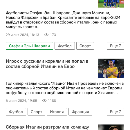
Футболисты Стефан Эль-Шаарави, Джанлука Манчини,
Николо Фаджоли и Брайан Кристанте впервые на Евро-2024
выйдут в стартовом составе сборной Италии, они с первых
минут сыграют в...
29 июня 2024, 18:13
173
Стефан Эль-Шаарави
Футбол
Спорт
Еще
7
Италия
Швейцария
Берлин (город)
Игрок с русскими корнями не попал в
Джанлука Манчини
состав сборной Италии на Евро
Джанлуиджи Доннарумма
Союз европейских футбольных ассоциаций (УЕФА)
Голкипер итальянского "Лацио" Иван Проведель не включен в
окончательный состав сборной Италии на чемпионат Европы
Анонсы и трансляции матчей
по футболу, согласно опубликованной в соцсети Х заявке...
6 июня 2024, 19:05
1188
Футбол
Спорт
Италия
Франция
Еще
7
Англия
Лев Яшин
Иван Проведель
Сборная Италии разгромила команду
Рома
Наполи
Ювентус