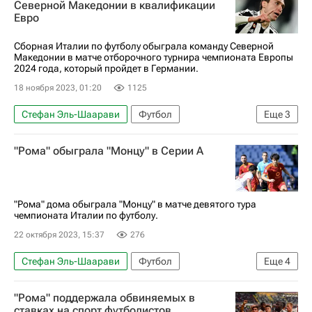
Северной Македонии в квалификации
Евро
Лучано Спаллетти
Сборная Италии по футболу обыграла команду Северной
Македонии в матче отборочного турнира чемпионата Европы
2024 года, который пройдет в Германии.
18 ноября 2023, 01:20
1125
Стефан Эль-Шаарави
Футбол
Еще
3
Маттео Дармиан
Джакомо Распадори
"Рома" обыграла "Монцу" в Серии А
Евро-2024
"Рома" дома обыграла "Монцу" в матче девятого тура
чемпионата Италии по футболу.
22 октября 2023, 15:37
276
Стефан Эль-Шаарави
Футбол
Еще
4
Данило Д'Амброзио
Рома
"Рома" поддержала обвиняемых в
Серия А 2026-2027 (Чемпионат Италии по футболу)
ставках на спорт футболистов