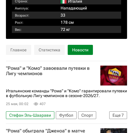
Италия
Страна:
Нападающий
Амплуа:
33
Возраст:
178 см
Рост:
72 кг
Вес:
Главное
Статистика
Новости
"Рома" и "Комо" завоевали путевки в
Лигу чемпионов
Итальянские команды "Рома" и "Комо" гарантировали путевки
в футбольную Лигу чемпионов в сезоне-2026/27.
25 мая, 00:02
407
Стефан Эль-Шаарави
Футбол
Спорт
Еще
7
Люка да Кунья
Федерико Бонаццоли
"Рома" обыграла "Дженоа" в матче