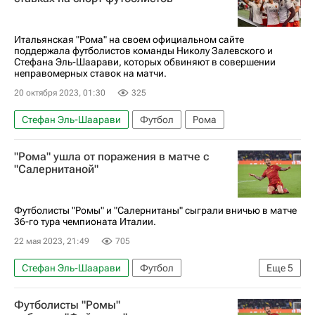
ФК Монца
Итальянская "Рома" на своем официальном сайте
поддержала футболистов команды Николу Залевского и
Стефана Эль-Шаарави, которых обвиняют в совершении
неправомерных ставок на матчи.
20 октября 2023, 01:30
325
Стефан Эль-Шаарави
Футбол
Рома
"Рома" ушла от поражения в матче с
"Салернитаной"
Футболисты "Ромы" и "Салернитаны" сыграли вничью в матче
36-го тура чемпионата Италии.
22 мая 2023, 21:49
705
Стефан Эль-Шаарави
Футбол
Еще
5
Салернитана
Рома
Антонио Кандрева
Футболисты "Ромы"
Булайе Диа