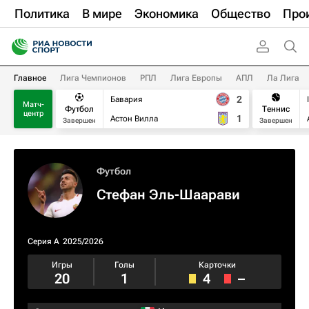
Политика
В мире
Экономика
Общество
Про
Главное
Лига Чемпионов
РПЛ
Лига Европы
АПЛ
Ла Лига
2
Бавария
Матч-
Футбол
Теннис
центр
1
Астон Вилла
Завершен
Завершен
Футбол
Стефан Эль-Шаарави
Серия А
2025/2026
Игры
Голы
Карточки
20
1
4
–