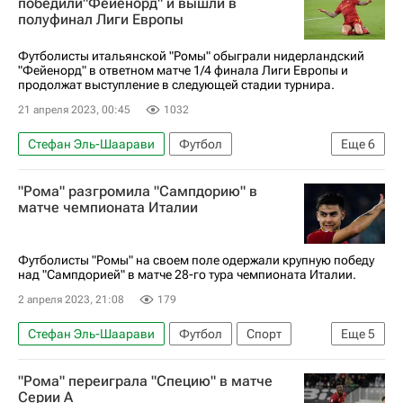
победили"Фейенорд" и вышли в
полуфинал Лиги Европы
Серия А 2026-2027 (Чемпионат Италии по футболу)
Футболисты итальянской "Ромы" обыграли нидерландский
"Фейенорд" в ответном матче 1/4 финала Лиги Европы и
продолжат выступление в следующей стадии турнира.
21 апреля 2023, 00:45
1032
Стефан Эль-Шаарави
Футбол
Еще
6
Леонардо Спинаццола
Пауло Дибала
"Рома" разгромила "Сампдорию" в
Фейенорд
Байер 04
Севилья
матче чемпионата Италии
Лига Европы УЕФА 2026-2027
Футболисты "Ромы" на своем поле одержали крупную победу
над "Сампдорией" в матче 28-го тура чемпионата Италии.
2 апреля 2023, 21:08
179
Стефан Эль-Шаарави
Футбол
Спорт
Еще
5
Джорджиньо Вейналдум
Пауло Дибала
"Рома" переиграла "Специю" в матче
Сампдория
Рома
Серии А