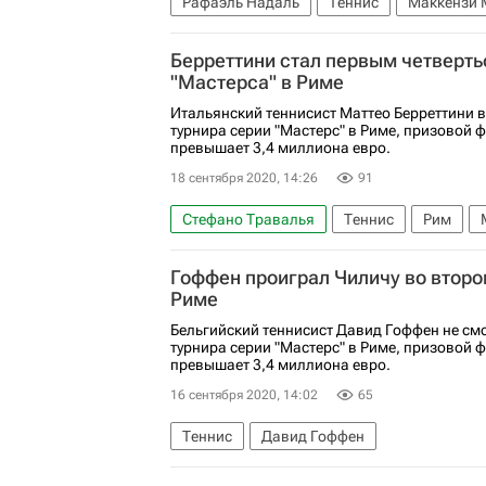
Рафаэль Надаль
Теннис
Маккензи 
Берреттини стал первым четверт
"Мастерса" в Риме
Итальянский теннисист Маттео Берреттини 
турнира серии "Мастерс" в Риме, призовой 
превышает 3,4 миллиона евро.
18 сентября 2020, 14:26
91
Стефано Травалья
Теннис
Рим
Гоффен проиграл Чиличу во втором
Риме
Бельгийский теннисист Давид Гоффен не смо
турнира серии "Мастерс" в Риме, призовой 
превышает 3,4 миллиона евро.
16 сентября 2020, 14:02
65
Теннис
Давид Гоффен