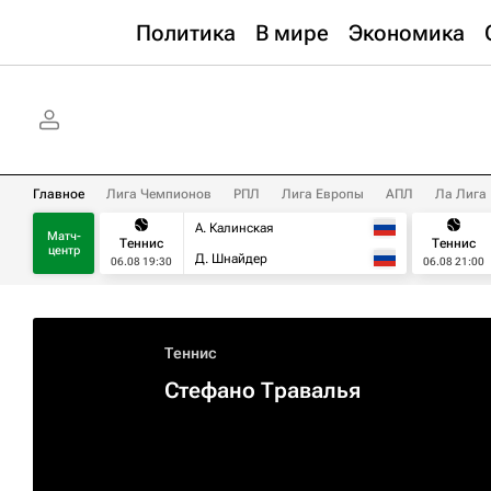
Политика
В мире
Экономика
Главное
Лига Чемпионов
РПЛ
Лига Европы
АПЛ
Ла Лига
А. Калинская
Матч-
Теннис
Теннис
центр
Д. Шнайдер
06.08 19:30
06.08 21:00
Теннис
Стефано Травалья