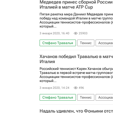
Медведев принес сборной России
Италией в матче ATP Cup
Пятая ракетка мира Даниил Медведев прин
победу над командой Италии в матче группо
Ассоциации теннисистов-профессионалов (AT
который...
3 января 2020, 16:40
25903
Стефано Травалья
Теннис
Ассоциа
Даниил Медведев
Карен Хачанов
Хачанов победил Травалью в матч
Италия
Российский теннисист Карен Хачанов обыгр
Травалью в первой встрече матча групповог
Ассоциации теннисистов-профессионалов (AT
который...
3 января 2020, 14:24
496
Стефано Травалья
Теннис
Ассоциа
Карен Хачанов
Надаль удивлен, что Фоньини отс