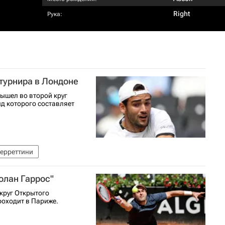
Right
Рука:
 турнира в Лондоне
ышел во второй круг
д которого составляет
Берреттини
олан Гаррос"
круг Открытого
роходит в Париже.