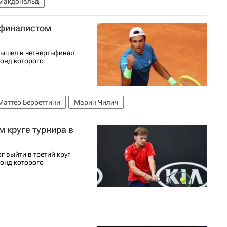
Макдональд
ьфиналистом
вышел в четвертьфинал
фонд которого
Маттео Берреттини
Марин Чилич
 круге турнира в
г выйти в третий круг
фонд которого