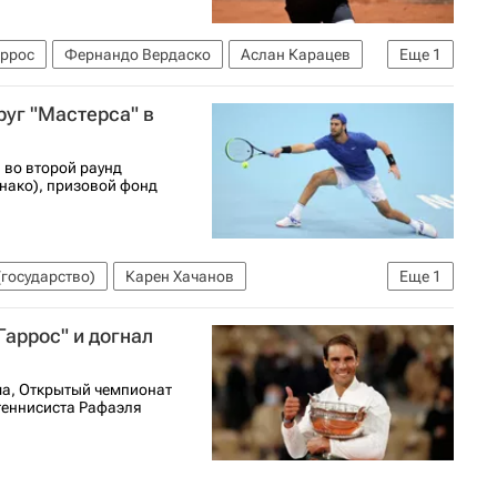
аррос
Фернандо Вердаско
Аслан Карацев
Еще
1
руг "Мастерса" в
 во второй раунд
онако), призовой фонд
государство)
Карен Хачанов
Еще
1
Гаррос" и догнал
ма, Открытый чемпионат
теннисиста Рафаэля