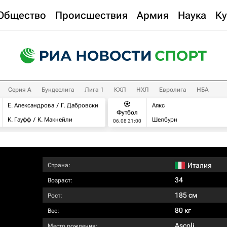
Общество
Происшествия
Армия
Наука
Ку
Серия А
Бундеслига
Лига 1
КХЛ
НХЛ
Евролига
НБА
Е. Александрова
Г. Дабровски
Аякс
Футбол
К. Гауфф
К. Макнейли
Шелбурн
06.08 21:00
Италия
Страна:
34
Возраст:
185 см
Рост:
80 кг
Вес:
Ascoli
Место рождения: