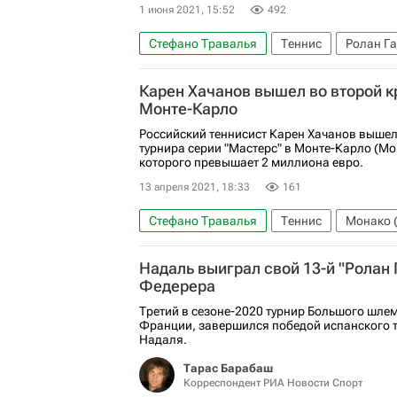
1 июня 2021, 15:52
492
Стефано Травалья
Теннис
Ролан Г
Ричардас Беранкис
Карен Хачанов вышел во второй к
Монте-Карло
Российский теннисист Карен Хачанов вышел
турнира серии "Мастерс" в Монте-Карло (М
которого превышает 2 миллиона евро.
13 апреля 2021, 18:33
161
Стефано Травалья
Теннис
Монако (
Пабло Карреньо-Буста
Надаль выиграл свой 13-й "Ролан 
Федерера
Третий в сезоне-2020 турнир Большого шле
Франции, завершился победой испанского 
Надаля.
Тарас Барабаш
Корреспондент РИА Новости Спорт