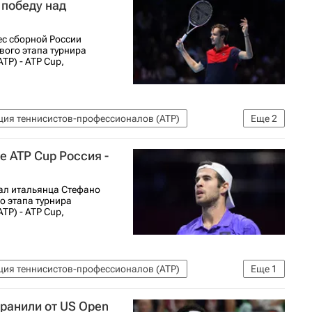
 победу над
ес сборной России
вого этапа турнира
P) - ATP Cup,
ция теннисистов-профессионалов (ATP)
Еще
2
е ATP Cup Россия -
ал итальянца Стефано
о этапа турнира
P) - ATP Cup,
ция теннисистов-профессионалов (ATP)
Еще
1
транили от US Open