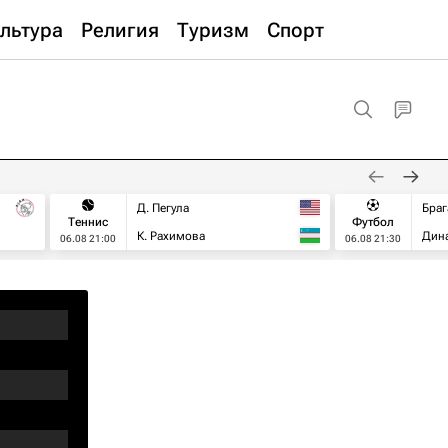
льтура
Религия
Туризм
Спорт
Д. Пегула
Браг
Теннис
Футбол
К. Рахимова
Дин
06.08 21:00
06.08 21:30