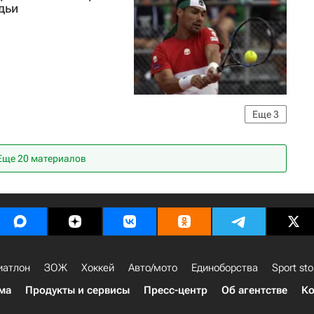
дьи
Еще
3
Open-2017
Рафаэль Надаль
Фабио Фоньини
Еще 20 материалов
иатлон
ЗОЖ
Хоккей
Авто/мото
Единоборства
Sport sto
ма
Продукты и сервисы
Пресс-центр
Об агентстве
Ко