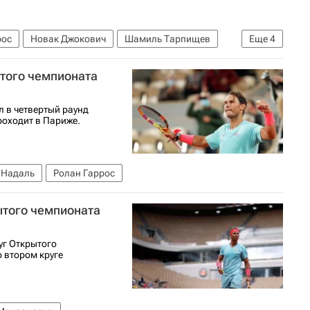
рос
Новак Джокович
Шамиль Тарпищев
Еще
4
ев
Екатерина Александрова
Ига Швентек
ытого чемпионата
 в четвертый раунд
оходит в Париже.
 Надаль
Ролан Гаррос
ытого чемпионата
уг Открытого
 втором круге