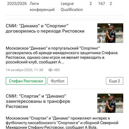
2025/2026
Лиги
League
2
167
2
конференций
Qualification
СМИ: "Динамо" и "Спортинг"
договорились о переходе Ристовски
Московское "Динамо" и португальский "Спортинг"
договорились об аренде македонского защитника Стефана
Ристовски, однако сам игрок не желает переходить в
российский клуб, сообщает A...
14 октября 2020, 11:38
485
Стефан Ристовски
Футбол
Еще
2
Динамо Москва
Спортинг (Лиссабон)
СМИ: "Спартак" и "Динамо"
заинтересованы в трансфере
Ристовски
Московские "Спартак" и "Динамо" проявляют интерес к
футболисту лиссабонского "Спортинга" и сборной Северной
Македонии Стефану Ристовски, сообщает A Bola.