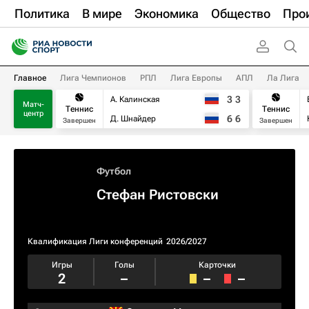
Политика
В мире
Экономика
Общество
Про
Главное
Лига Чемпионов
РПЛ
Лига Европы
АПЛ
Ла Лига
3
3
А. Калинская
Матч-
Теннис
Теннис
центр
6
6
Д. Шнайдер
Завершен
Завершен
Футбол
Стефан Ристовски
Квалификация Лиги конференций
2026/2027
Игры
Голы
Карточки
2
–
–
–