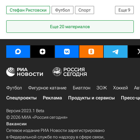
Стефан Ристовски
Футбол
Спорт
Еще
9
Чемпионат мира 2018 (отборочный турнир, Европа)
Еще 20 материалов
Израиль
Испания
Албания
Северная Македония
Лихтенштейн
Италия
Диего Коста
Давид Сильва
Футбол
Фигурное катание
Биатлон
ЗОЖ
Хоккей
Ав
Спецпроекты
Реклама
Продукты и сервисы
Пресс-ц
Версия 2023.1 Beta
© 2026 МИА «Россия сегодня»
Вакансии
Сетевое издание РИА Новости зарегистрировано
в Федеральной службе по надзору в сфере связи,