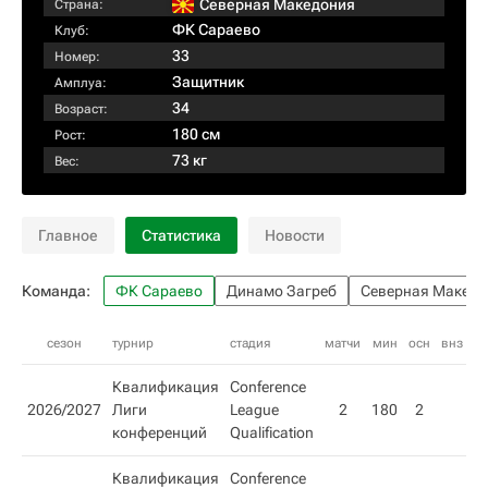
Северная Македония
Страна:
ФК Сараево
Клуб:
33
Номер:
Защитник
Амплуа:
34
Возраст:
180 см
Рост:
73 кг
Вес:
Главное
Статистика
Новости
Команда:
ФК Сараево
Динамо Загреб
Северная Македо
сезон
турнир
стадия
матчи
мин
осн
внз
го
Квалификация
Conference
2026/2027
Лиги
League
2
180
2
конференций
Qualification
Квалификация
Conference