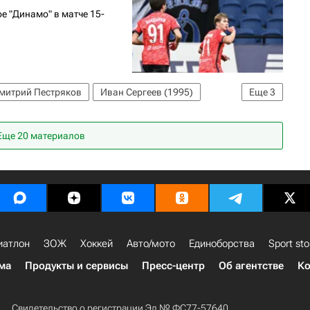
олу)
Футбол
е "Динамо" в матче 15-
митрий Пестряков
Иван Сергеев (1995)
Еще
3
ПЛ 2026-2027 (Чемпионат России по футболу)
Еще 20 материалов
иатлон
ЗОЖ
Хоккей
Авто/мото
Единоборства
Sport sto
ма
Продукты и сервисы
Пресс-центр
Об агентстве
Ко
Свидетельство о регистрации Эл № ФС77-57640