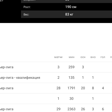
027
190 см
Рост:
83 кг
Вес:
матчи
мин
осн
внз
гол
п
ьер-лига
3
259
3
ер-лига - квалификация
2
135
1
1
ьер-лига
28
1791
20
8
4
1
30
1
ьер-лига
29
2363
26
3
6