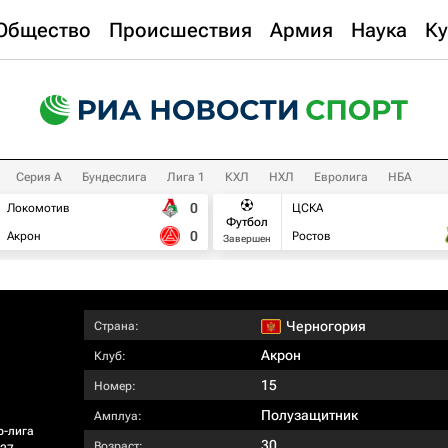
Общество
Происшествия
Армия
Наука
Ку
Серия А
Бундеслига
Лига 1
КХЛ
НХЛ
Евролига
НБА
0
Локомотив
ЦСКА
Футбол
0
Акрон
Ростов
Завершен
Черногория
Страна:
Акрон
Клуб:
15
Номер:
Полузащитник
Амплуа:
р-лига
30
Возраст: