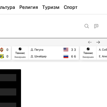
льтура
Религия
Туризм
Спорт
0
3
3
Д. Пегула
А. Со
Теннис
Теннис
0
6
6
Д. Шнайдер
Е. Ал
Завершен
Завершен