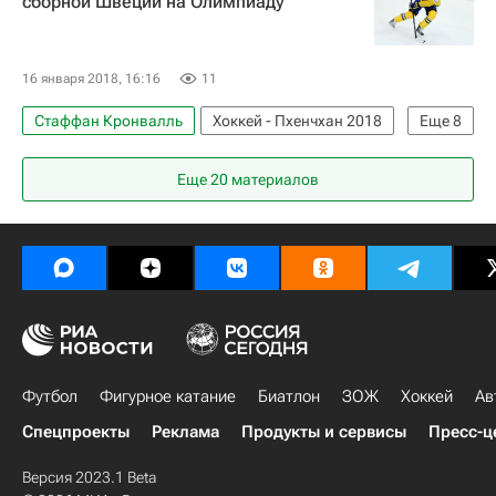
сборной Швеции на Олимпиаду
16 января 2018, 16:16
11
Стаффан Кронвалль
Хоккей - Пхенчхан 2018
Еще
8
Хоккей
Спорт
Олимпийские игры
Еще 20 материалов
Пхенчхан 2018
Новости - Пхенчхан 2018
Зимние Олимпийские игры 2018
КХЛ 2025-2026
Швеция
Футбол
Фигурное катание
Биатлон
ЗОЖ
Хоккей
Ав
Спецпроекты
Реклама
Продукты и сервисы
Пресс-ц
Версия 2023.1 Beta