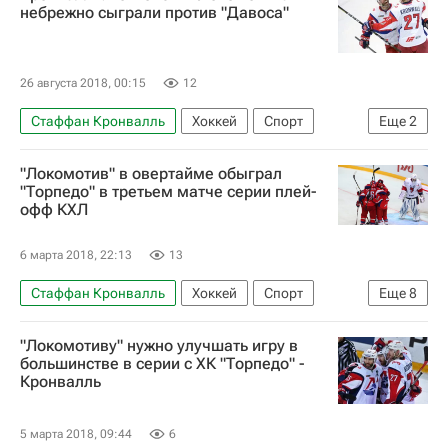
Локомотив (Ярославль)
Динамо (Минск)
небрежно сыграли против "Давоса"
Кирилл Готовец
Андрей Локтионов
Андрей Костицын
26 августа 2018, 00:15
12
Стаффан Кронвалль
Хоккей
Спорт
Еще
2
Локомотив (Ярославль)
Давос
"Локомотив" в овертайме обыграл
"Торпедо" в третьем матче серии плей-
офф КХЛ
6 марта 2018, 22:13
13
Стаффан Кронвалль
Хоккей
Спорт
Еще
8
КХЛ 2025-2026
Локомотив (Ярославль)
"Локомотиву" нужно улучшать игру в
Торпедо
Юрий Сергиенко
Брэндан Козун
большинстве в серии с ХК "Торпедо" -
Кронвалль
Томаш Кундратек
Сергей Костицын
Якуб Накладал
5 марта 2018, 09:44
6