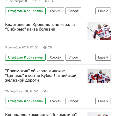
11 сентября 2018, 19:55
14
Стаффан Кронвалль
Хоккей
Спорт
Еще
2
КХЛ 2025-2026
Локомотив (Ярославль)
Квартальнов: Кронвалль не играл с
"Сибирью" из-за болезни
5 сентября 2018, 01:55
20
Стаффан Кронвалль
Хоккей
Спорт
Еще
4
Дмитрий Квартальнов
КХЛ 2025-2026
"Локомотив" обыграл минское
Локомотив (Ярославль)
Сибирь
"Динамо" в матче Кубка Латвийской
железной дороги
26 августа 2018, 16:52
6
Стаффан Кронвалль
Хоккей
Спорт
Еще
6
Кубок Латвийской железной дороги
Кронвалль: хоккеисты "Локомотива"