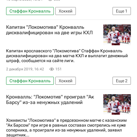
Стаффан Кронвалль
Хоккей
Еще
1
Локомотив (Ярославль)
Капитан "Локомотива" Кронвалль
дисквалифицирован на две игры КХЛ
Капитан ярославского "Локомотива" Стаффан Кронвалль
дисквалифицирован на два матча КХЛ и выплатит денежный
штраф, сообщается на сайте лиги.
2 декабря 2019, 16:42
151
Стаффан Кронвалль
Хоккей
Еще
2
КХЛ 2025-2026
Локомотив (Ярославль)
Кронвалль: "Локомотив" проиграл "Ак
Барсу" из-за ненужных удалений
Хоккеисты "Локомотива" в предсезонном матче с казанским
"Ак Барсом" при игре в равных составах смотрелись не хуже
соперника, а проиграли из-за ненужных удалений, заявил
защитник...