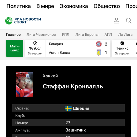
Политика
В мире
Экономика
Общество
Про
Главное
Лига Чемпионов
РПЛ
Лига Европы
АПЛ
Ла Лига
2
Бавария
Матч-
Футбол
Теннис
центр
1
Астон Вилла
Завершен
Завершен
Хоккей
Стаффан Кронвалль
Швеция
Страна:
Клуб:
27
Номер:
Защитник
Амплуа: