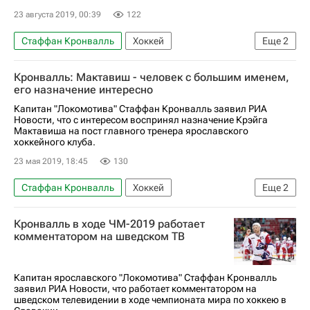
23 августа 2019, 00:39
122
Стаффан Кронвалль
Хоккей
Еще
2
Локомотив (Ярославль)
Ак Барс
Кронвалль: Мактавиш - человек с большим именем,
его назначение интересно
Капитан "Локомотива" Стаффан Кронвалль заявил РИА
Новости, что с интересом воспринял назначение Крэйга
Мактавиша на пост главного тренера ярославского
хоккейного клуба.
23 мая 2019, 18:45
130
Стаффан Кронвалль
Хоккей
Еще
2
Крэйг Мактавиш
Локомотив (Ярославль)
Кронвалль в ходе ЧМ-2019 работает
комментатором на шведском ТВ
Капитан ярославского "Локомотива" Стаффан Кронвалль
заявил РИА Новости, что работает комментатором на
шведском телевидении в ходе чемпионата мира по хоккею в