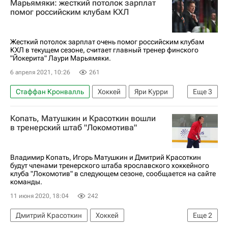
Марьямяки: жесткий потолок зарплат
КХЛ 2025-2026
ЦСКА
помог российским клубам КХЛ
Локомотив (Ярославль)
Жесткий потолок зарплат очень помог российским клубам
КХЛ в текущем сезоне, считает главный тренер финского
"Йокерита" Лаури Марьямяки.
6 апреля 2021, 10:26
261
Стаффан Кронвалль
Хоккей
Яри Курри
Еще
3
КХЛ 2025-2026
Йокерит
Якуб Накладал
Копать, Матушкин и Красоткин вошли
в тренерский штаб "Локомотива"
Владимир Копать, Игорь Матушкин и Дмитрий Красоткин
будут членами тренерского штаба ярославского хоккейного
клуба "Локомотив" в следующем сезоне, сообщается на сайте
команды.
11 июня 2020, 18:04
242
Дмитрий Красоткин
Хоккей
Еще
2