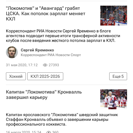
Игорь Матушкин
Локомотив (Ярославль)
"Локомотив" и "Авангард" грабят
ЦСКА. Как потолок зарплат меняет
КХЛ
Корреспондент РИА Новости Сергей Яременко в блоге
агентства подводит первые итоги трансферной активности
клубов после введения жесткого потолка зарплат в КХЛ.
Сергей Яременко
Корреспондент РИА Новости Спорт
31 мая 2020, 17:12
27393
Хоккей
КХЛ 2025-2026
Еще
5
Локомотив (Ярославль)
ЦСКА
Капитан "Локомотива" Кронвалль
ХК Динамо (Москва)
СКА (Санкт-Петербург)
завершил карьеру
Авангард
Капитан ярославского "Локомотива" шведский защитник
Стаффан Кронвалль объявил о завершении карьеры
профессионального хоккеиста.
16 марта 2020, 15:24
360