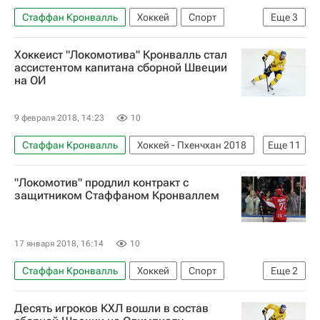
Стаффан Кронвалль
Хоккей
Спорт
Еще
3
КХЛ 2025-2026
Локомотив (Ярославль)
Хоккеист "Локомотива" Кронвалль стал
Торпедо
ассистентом капитана сборной Швеции
на ОИ
9 февраля 2018, 14:23
10
Стаффан Кронвалль
Хоккей - Пхенчхан 2018
Еще
11
Хоккей
Спорт
Олимпийские игры
"Локомотив" продлил контракт с
Пхенчхан 2018
защитником Стаффаном Кронваллем
Зимние Олимпийские игры 2018
Локомотив (Ярославль)
Фрёлунда
17 января 2018, 16:14
10
Швеция
Нефтехимик
Даллас Старз
Стаффан Кронвалль
Хоккей
Спорт
Еще
2
Эрик Густафссон
КХЛ 2025-2026
Локомотив (Ярославль)
Десять игроков КХЛ вошли в состав