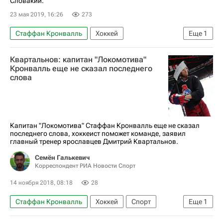
Словакии.
23 мая 2019, 16:26
273
Стаффан Кронвалль
Хоккей
Еще
1
Сборная Швеции по хоккею с шайбой
Квартальнов: капитан "Локомотива"
Кронвалль еще не сказал последнего
слова
Капитан "Локомотива" Стаффан Кронвалль еще не сказал
последнего слова, хоккеист поможет команде, заявил
главный тренер ярославцев Дмитрий Квартальнов.
Семён Галькевич
Корреспондент РИА Новости Спорт
14 ноября 2018, 08:18
28
Стаффан Кронвалль
Хоккей
Спорт
Еще
1
Локомотив (Ярославль)