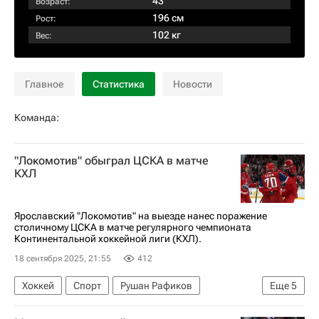
43
Возраст:
196 см
Рост:
102 кг
Вес:
Главное
Статистика
Новости
Команда:
"Локомотив" обыграл ЦСКА в матче
КХЛ
Ярославский "Локомотив" на выезде нанес поражение
столичному ЦСКА в матче регулярного чемпионата
Континентальной хоккейной лиги (КХЛ).
18 сентября 2025, 21:55
412
Хоккей
Спорт
Рушан Рафиков
Еще
5
Георгий Иванов
Александр Елесин