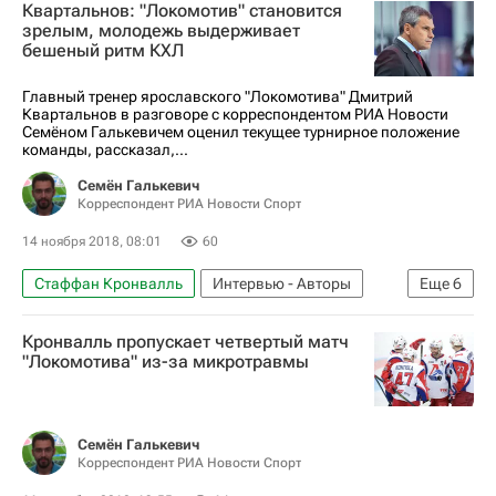
Квартальнов: "Локомотив" становится
зрелым, молодежь выдерживает
бешеный ритм КХЛ
Главный тренер ярославского "Локомотива" Дмитрий
Квартальнов в разговоре с корреспондентом РИА Новости
Семёном Галькевичем оценил текущее турнирное положение
команды, рассказал,...
Семён Галькевич
Корреспондент РИА Новости Спорт
14 ноября 2018, 08:01
60
Стаффан Кронвалль
Интервью - Авторы
Еще
6
Аналитика
Хоккей
Спорт
Кронвалль пропускает четвертый матч
Дмитрий Квартальнов
КХЛ 2025-2026
"Локомотива" из-за микротравмы
Локомотив (Ярославль)
Семён Галькевич
Корреспондент РИА Новости Спорт