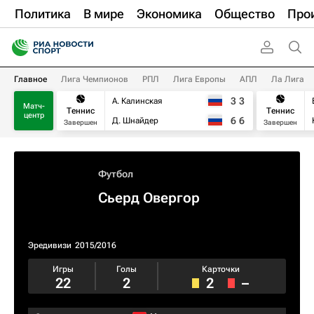
Политика
В мире
Экономика
Общество
Про
Главное
Лига Чемпионов
РПЛ
Лига Европы
АПЛ
Ла Лига
3
3
А. Калинская
Матч-
Теннис
Теннис
центр
6
6
Д. Шнайдер
Завершен
Завершен
Футбол
Сьерд Овергор
Эредивизи
2015/2016
Игры
Голы
Карточки
22
2
2
–