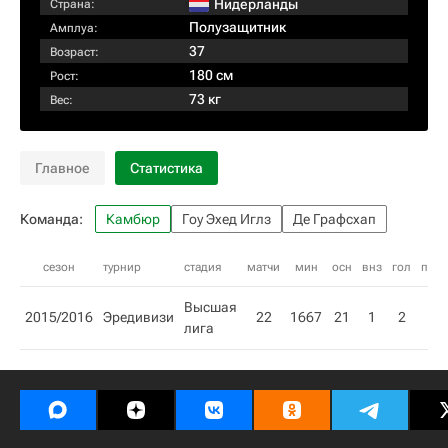
Нидерланды
Страна:
Полузащитник
Амплуа:
37
Возраст:
180 см
Рост:
73 кг
Вес:
Главное
Статистика
Команда:
Камбюр
Гоу Эхед Иглз
Де Графсхап
сезон
турнир
стадия
матчи
мин
осн
внз
гол
пас
Высшая
2015/2016
Эредивизи
22
1667
21
1
2
лига