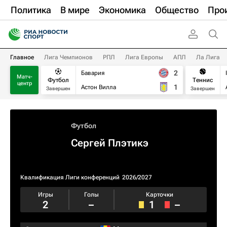
Политика
В мире
Экономика
Общество
Про
Главное
Лига Чемпионов
РПЛ
Лига Европы
АПЛ
Ла Лига
2
Бавария
Матч-
Футбол
Теннис
центр
1
Астон Вилла
Завершен
Завершен
Футбол
Сергей Плэтикэ
Квалификация Лиги конференций
2026/2027
Игры
Голы
Карточки
2
–
1
–