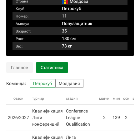
Молдова
Страна:
Петрокуб
Клуб:
11
Номер:
Полузащитник
Амплуа:
35
Возраст:
180 см
Рост:
73 кг
Вес:
Главное
Статистика
Команда:
Петрокуб
Молдавия
сезон
турнир
стадия
матчи
мин
осн
внз
Квалификация
Conference
2026/2027
Лиги
League
2
139
2
конференций
Qualification
Квалификация
Лига